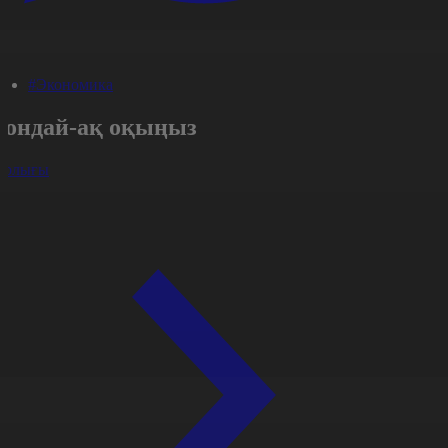
#Экономика
Сондай-ақ оқыңыз
арлығы