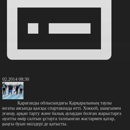
7.02.2014 08:30
арағанды облысындағы Қарқаралының таулы
абиғаты аясында қысқы спартакиада өтті. Хоккей, шаңғымен
ырғанау, арқан тарту және балық аулаудан болған жарыстарға
алауатты өмір салтын ұстауға талпынған жастармен қатар,
лдыңғы буын өкілдері де қатысты.