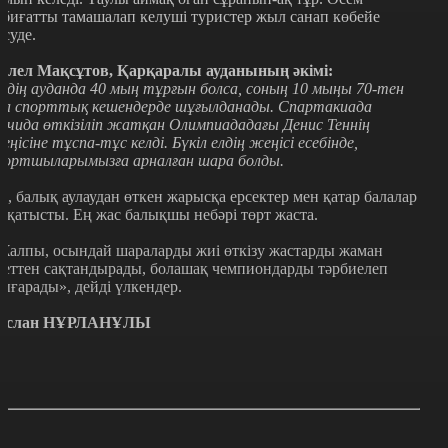
абиғатты тамашалап келуші туристер жыл санап көбейе
үсуде.
алел Мақсұтов, Қарқаралы ауданының әкімі:
іздің ауданда 40 мың тұрғын болса, соның 10 мыңы 70-тен
са спорттық кешендерде шұғылданады. Спартакиада
очида өткізіліп жатқан Олимпиададағы Денис Теннің
еңісіне тұспа-тұс келді. Бүкіл елдің жеңісі есебінде,
портшыларымызға арналған шара болды.
л, балық аулаудан өткен жарысқа ерсектер мен қатар балалар
а қатысты. Ең жас балықшы небәрі төрт жаста.
Жалпы, осындай шараларды жиі өткізу жастарды жаман
деттен сақтандырады, болашақ чемпиондарды тәрбиелеп
ығарады», дейді үлкендер.
услан НҰРЛАНҰЛЫ