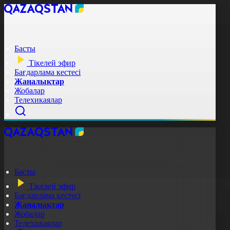
Басты
Тікелей эфир
Бағдарлама кестесі
Жаңалықтар
Жобалар
Телехикаялар
Басты
Тікелей эфир
Бағдарлама кестесі
Жаңалықтар
Жобалар
Телехикаялар