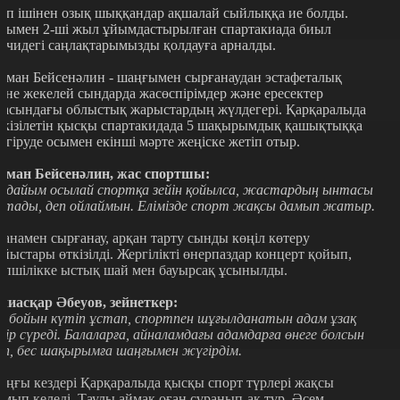
өп ішінен озық шыққандар ақшалай сыйлыққа ие болды.
сымен 2-ші жыл ұйымдастырылған спартакиада биыл
очидегі саңлақтарымызды қолдауға арналды.
уман Бейсенәлин - шаңғымен сырғанаудан эстафеталық
әне жекелей сындарда жасөспірімдер және ересектер
расындағы облыстық жарыстардың жүлдегері. Қарқаралыда
ткізілетін қысқы спартакидада 5 шақырымдық қашықтыққа
үгіруде осымен екінші мәрте жеңіске жетіп отыр.
уман Бейсенәлин, жас спортшы:
рдайым осылай спортқа зейін қойылса, жастардың ынтасы
ртады, деп ойлаймын. Елімізде спорт жақсы дамып жатыр.
анамен сырғанау, арқан тарту сынды көңіл көтеру
айыстары өткізілді. Жергілікті өнерпаздар концерт қойып,
өпшілікке ыстық шай мен бауырсақ ұсынылды.
лиасқар Әбеуов, зейнеткер:
з бойын күтіп ұстап, спортпен шұғылданатын адам ұзақ
мір сүреді. Балаларға, айналамдағы адамдарға өнеге болсын
еп, бес шақырымға шаңғымен жүгірдім.
оңғы кездері Қарқаралыда қысқы спорт түрлері жақсы
амып келеді. Таулы аймақ оған сұранып-ақ тұр. Әсем