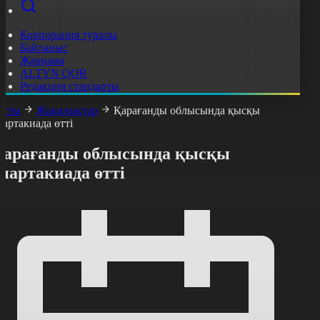
Корпорация туралы
Байланыс
Жарнама
ALTYN QOR
Редакция стандарты
асты
Жаңалықтар
Қарағанды облысында қысқы
партакиада өтті
Қарағанды облысында қысқы
партакиада өтті