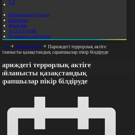
Корпорация туралы
Байланыс
Жарнама
ALTYN QOR
Редакция стандарты
асты
Жаңалықтар
Париждегі террорлық актіге
айланысты қазақстандық сарапшылар пікір білдіруде
Париждегі террорлық актіге
байланысты қазақстандық
арапшылар пікір білдіруде