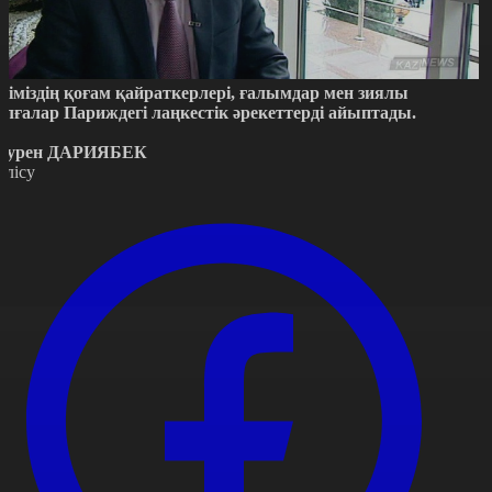
ліміздің қоғам қайраткерлері, ғалымдар мен зиялы
ұлғалар Париждегі лаңкестік әрекеттерді айыптады.
әурен ДАРИЯБЕК
өлісу