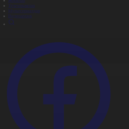
Жобалар
Телехикаялар
Мультсериалдар
Видеоархив