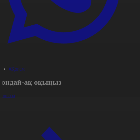
#Қоғам
Сондай-ақ оқыңыз
арлығы