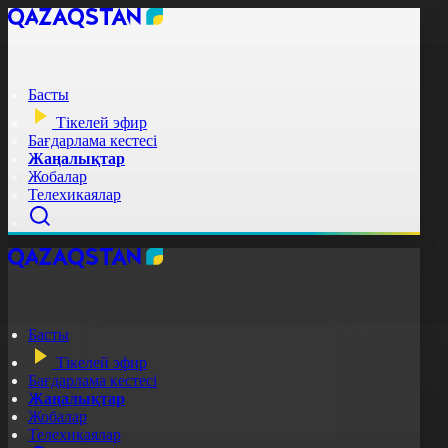
Басты
Тікелей эфир
Бағдарлама кестесі
Жаңалықтар
Жобалар
Телехикаялар
Басты
Тікелей эфир
Бағдарлама кестесі
Жаңалықтар
Жобалар
Телехикаялар