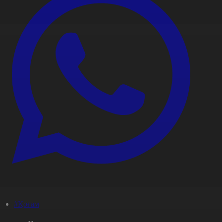
#Қоғам