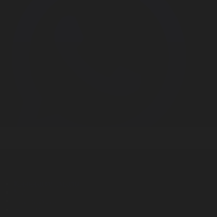
Корпорация туралы
Байланыс
Дистрибуция
Жарнама