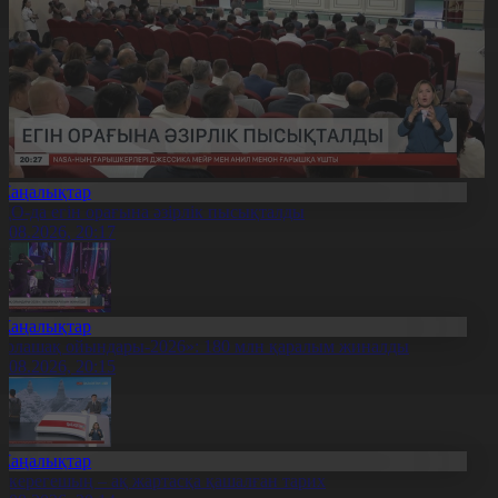
Жаңалықтар
ҚО-да егін орағына әзірлік пысықталды
7.08.2026, 20:17
Жаңалықтар
Болашақ ойындары-2026»: 180 млн қаралым жиналды
7.08.2026, 20:15
Жаңалықтар
қкерегешың – ақ жартасқа қашалған тарих