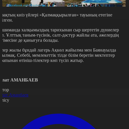
азақтың киіз үйлері «Қалмаққырылған» тауының етегіне
ігілген.
қшиманда халқымыздың тарихынан сыр шертетін дүниелер
өп. Ұлттық таным-түсінік, салт-дәстүр жайлы ата, әжелердің
ңгімесіне де қанығуға болады.
елер жылы бұндай лагерь Ақкөл жайылма мен Баянауылда
шылмақ. Себебі, мемлекеттік тілде білім беретін мектептер
арапынан өтініш-тілектер көп түсіп жатыр.
олат АМАНБАЕВ
втор
олат Аманбаев
өлісу