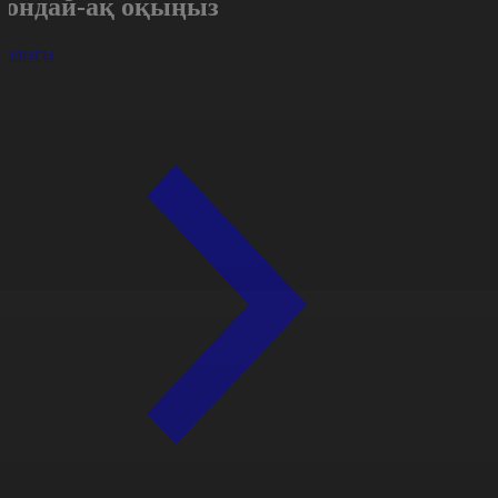
Сондай-ақ оқыңыз
арлығы