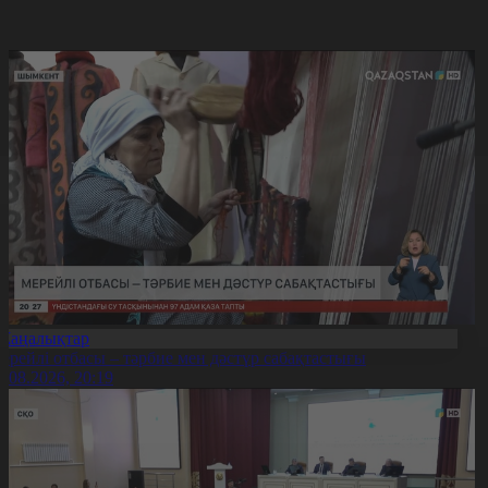
Жаңалықтар
ерейлі отбасы – тәрбие мен дәстүр сабақтастығы
7.08.2026, 20:19