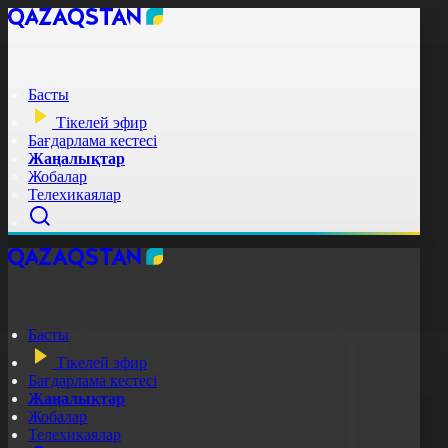
Басты
Тікелей эфир
Бағдарлама кестесі
Жаңалықтар
Жобалар
Телехикаялар
Басты
Тікелей эфир
Бағдарлама кестесі
Жаңалықтар
Жобалар
Телехикаялар