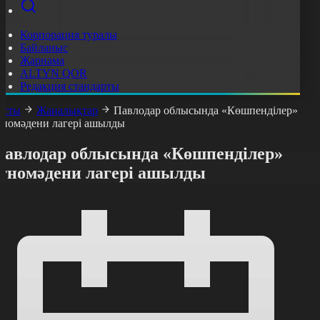
Корпорация туралы
Байланыс
Жарнама
ALTYN QOR
Редакция стандарты
асты
Жаңалықтар
Павлодар облысында «Көшпенділер»
тномәдени лагері ашылды
Павлодар облысында «Көшпенділер»
этномәдени лагері ашылды