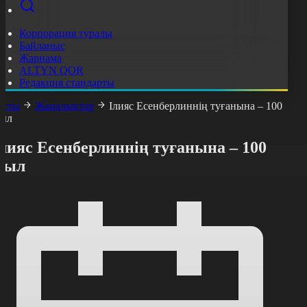
Корпорация туралы
Байланыс
Жарнама
ALTYN QOR
Редакция стандарты
асты
Жаңалықтар
Ілияс Есенберлиннің туғанына – 100
ыл
лияс Есенберлиннің туғанына – 100
жыл