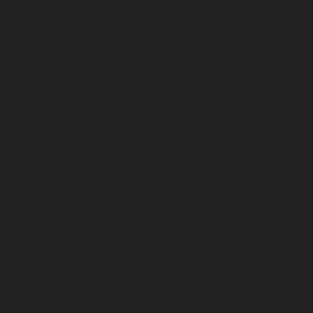
Корпорация туралы
Байланыс
Дистрибуция
Жарнама
Редакция стандарты