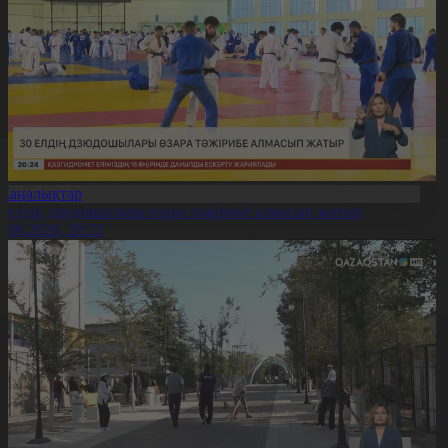
Жаңалықтар
0 елдің дзюдошылары өзара тәжірибе алмасып жатыр
6.08.2026, 20:22