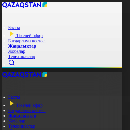
Басты
Тікелей эфир
Бағдарлама кестесі
Жаңалықтар
Жобалар
Телехикаялар
Басты
Тікелей эфир
Бағдарлама кестесі
Жаңалықтар
Жобалар
Телехикаялар