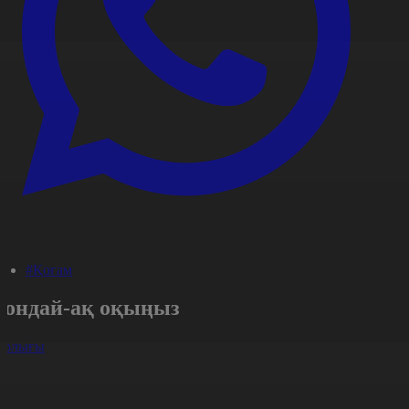
#Қоғам
Сондай-ақ оқыңыз
арлығы