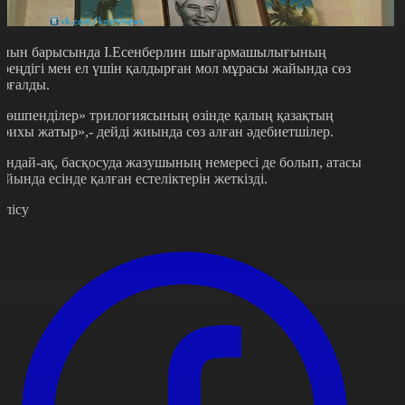
иын барысында І.Есенберлин шығармашылығының
ереңдігі мен ел үшін қалдырған мол мұрасы жайында сөз
озғалды.
Көшпенділер» трилогиясының өзінде қалың қазақтың
арихы жатыр»,- дейді жиында сөз алған әдебиетшілер.
ондай-ақ, басқосуда жазушының немересі де болып, атасы
айында есінде қалған естеліктерін жеткізді.
өлісу