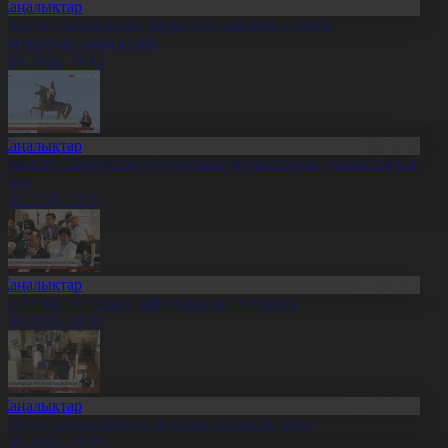
Жаңалықтар
етелдік сарапшылар: Құрылтай сайлауы – саяси
аңғырудың жаңа кезеңі
6.08.2026, 20:12
Жаңалықтар
ұрылтай: Партиялар үгіт-насихат жұмыстарын жалғастырып
атыр
6.08.2026, 20:05
Жаңалықтар
ұрылтай сайлауына дайындық пысықталды
6.08.2026, 20:02
Жаңалықтар
ҚО-да тамыз айында да аптап ыстық болады
6.08.2026, 20:00