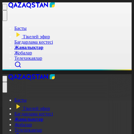
Басты
Тікелей эфир
Бағдарлама кестесі
Жаңалықтар
Жобалар
Телехикаялар
Басты
Тікелей эфир
Бағдарлама кестесі
Жаңалықтар
Жобалар
Телехикаялар