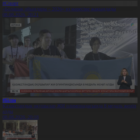
#Спорт
«Болашақ ойындары – 2026» өз мәресіне жақындады
08.08.2026, 20:21
#Білім
Қазақстандық оқушылар ЖИ олимпиадасында 8 медаль жеңіп
алды
08.08.2026, 20:18