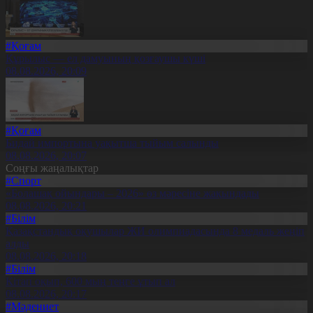
#Қоғам
Құрылыс — ел дамуының қозғаушы күші
08.08.2026, 20:09
#Қоғам
Бидай импортына уақытша тыйым салынды
08.08.2026, 20:07
Соңғы жаңалықтар
#Спорт
«Болашақ ойындары – 2026» өз мәресіне жақындады
08.08.2026, 20:21
#Білім
Қазақстандық оқушылар ЖИ олимпиадасында 8 медаль жеңіп
алды
08.08.2026, 20:18
#Білім
Кітап оқып, 600 мың теңге ұтып ал
08.08.2026, 20:17
#Мәдениет