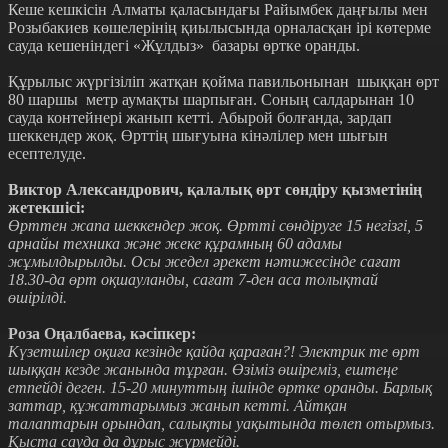
Кеше кешкісін Алматы қаласындағы Райымбек даңғылы мен
Розыбакиев көшелерінің қиылысында орналасқан ірі көтерме
сауда кешеніндегі «Жұлдыз» базары өртке оранды.
Құрылыс жүргізіліп жатқан қойма павильонынан шыққан өрт
80 шаршы метр аумақты шарпыған. Соның салдарынан 10
сауда контейнері жанып кетті. Абырой болғанда, зардап
шеккендер жоқ. Өрттің шығуына кінәлілер мен шығын
есептелуде.
Виктор Александрович, қалалық өрт сөндіру қызметінің
жетекшісі:
Өрттен жапа шеккендер жоқ. Өртті сөндіруге 15 негізгі, 5
арнайы техника және жеке құрамның 60 адамы
жұмылдырылды. Осы жедел әрекет нәтижесінде сағат
18.30-да өрт оқшауланды, сағат 7-ден аса толықтай
өшірілді.
Роза Оңалбаева, кәсіпкер:
Күзетшілер оқиға кезінде қайда қараған?! Электрик те өрт
шыққан кезде жанында тұрған. Өзіміз өшіреміз, ештеңе
етпейді деген. 15-20 минуттың ішінде өртке оранды. Барлық
заттар, құжаттарымыз жанып кетті. Айтқан
талаптарын орындап, салықты уақытында төлеп отырмыз.
Қыста сауда да дұрыс жүрмейді.