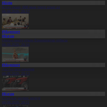
#Білім
Кітап оқып, 600 мың теңге ұтып ал
08.08.2026, 20:17
#Мәдениет
#Қоғам
Өнерді өнеге еткен Ерниязовтар отбасы
08.08.2026, 20:16
#Мәдениет
Дәстүр мен креатив
08.08.2026, 20:13
#Қоғам
Отандық өндіріс өрледі
08.08.2026, 20:11