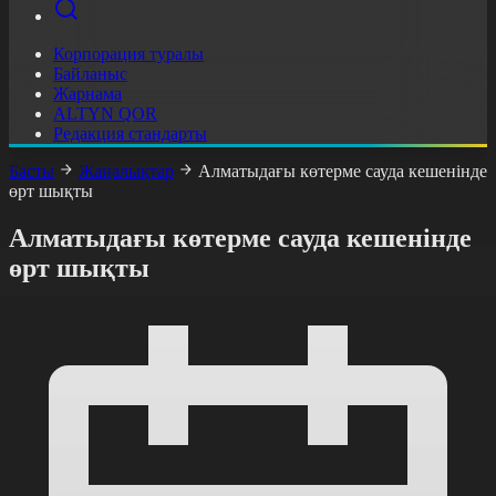
Корпорация туралы
Байланыс
Жарнама
ALTYN QOR
Редакция стандарты
Басты
Жаңалықтар
Алматыдағы көтерме сауда кешенінде
өрт шықты
Алматыдағы көтерме сауда кешенінде
өрт шықты