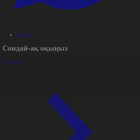
#Қоғам
Сондай-ақ оқыңыз
Барлығы