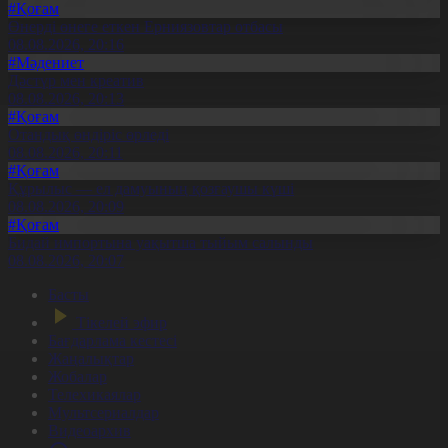
#Қоғам
Өнерді өнеге еткен Ерниязовтар отбасы
08.08.2026, 20:16
#Мәдениет
Дәстүр мен креатив
08.08.2026, 20:13
#Қоғам
Отандық өндіріс өрледі
08.08.2026, 20:11
#Қоғам
Құрылыс — ел дамуының қозғаушы күші
08.08.2026, 20:09
#Қоғам
Бидай импортына уақытша тыйым салынды
08.08.2026, 20:07
Басты
Тікелей эфир
Бағдарлама кестесі
Жаңалықтар
Жобалар
Телехикаялар
Мультсериалдар
Видеоархив