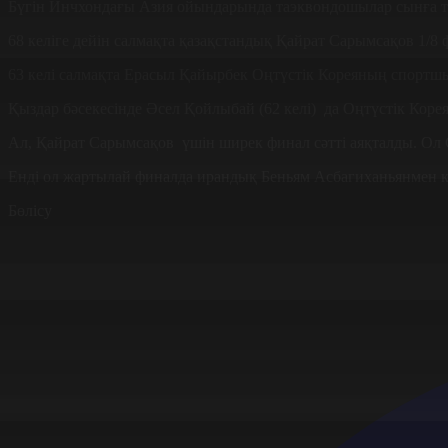
Бүгін Инчхондағы Азия ойындарында таэквондошылар сынға тү
68 келіге дейін салмақта қазақстандық Қайрат Сарымсақов 1/8
63 келі салмақта Ерасыл Қайырбек Оңтүстік Кореяның спортшы
Қыздар бәсекесінде Әсел Қойлыбай (62 келі) да Оңтүстік Корея
Ал, Қайрат Сарымсақов үшін ширек финал сәтті аяқталды. Ол С
Енді ол жартылай финалда ирандық Беньям Асбагиханьянмен ке
Бөлісу