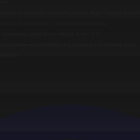
сті.
 финалда ауғанстандық Мохаммад Джавад Абдул Гафарды 8:5 есеб
сы Даэ Хун Кимнан 1:13 есебімен жеңіліп қалды.
 спортшысы Дабин Ли есе жіберді. Есеп – 2:11.
ауд Арабия өкілі Мушаббаб Аль Асмариді 17:4 есебімен жеңді.
здеседі.