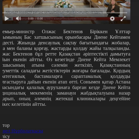
0:00
/ 0:00
ремьер-министр Олжас Бектенов
Біріккен Ұлттар
йымының Бас хатшысының орынбасары Диене Кейтамен
ездесті. Жиында денсаулық сақтау бағытындағы жобалар,
на мен баланы қорғау, жастарды қолдау жайы талқыланды.
лжас Бектенов бұл ретте Қазақстан әріптестікті дамытуға
айын екенін айтты. Өз кезегінде Диене Кейта Мемлекет
асшысының атына сәлемін жеткізіп, Қазақстанның
леуметтік саладағы жетістіктерін жоғары бағалады. Қордың
тратегиялық бастамаларға сараптамалық қолдауды
алғастыруға дайын екенін атап өтті. Сонымен қатар Астана
аласындағы қалалық ауруханаға барған кезде Диене Кейта
едициналық мекеменің заманауи жабдықталуына назар
ударып, оның әлемнің жетекші клиникалары деңгейіне
әйкес келетінін айтты.
втор
анел Нұрболатқызы
өлісу