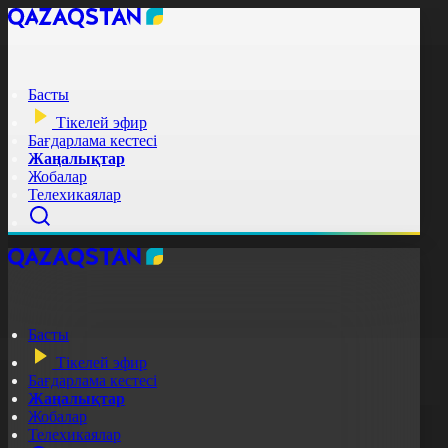
Басты
Тікелей эфир
Бағдарлама кестесі
Жаңалықтар
Жобалар
Телехикаялар
Басты
Тікелей эфир
Бағдарлама кестесі
Жаңалықтар
Жобалар
Телехикаялар