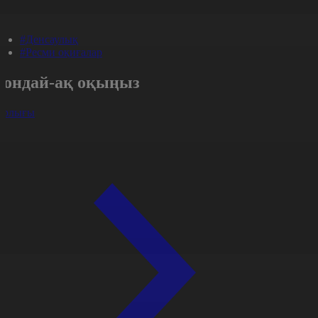
#Денсаулық
#Ресми оқиғалар
Сондай-ақ оқыңыз
арлығы