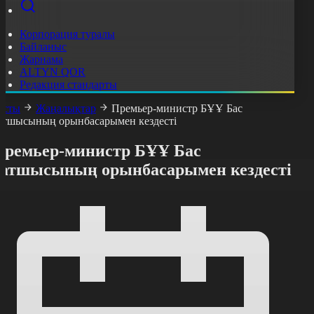
Корпорация туралы
Байланыс
Жарнама
ALTYN QOR
Редакция стандарты
асты
Жаңалықтар
Премьер-министр БҰҰ Бас
атшысының орынбасарымен кездесті
Премьер-министр БҰҰ Бас
хатшысының орынбасарымен кездесті