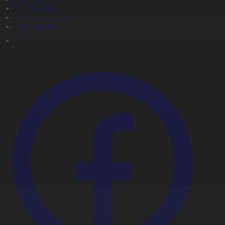
Телехикаялар
Мультсериалдар
Видеоархив