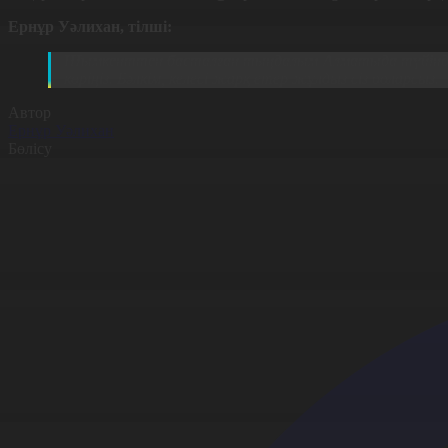
Ернұр Уәлихан, тілші
:
Шымкенттен басталған тыңдалым Алматыда түйінделе
көріңіз. Бәлкім, келесі жарқ етер жұлдыз сіз боларсыз.
Автор
Ернұр Уәлихан
Бөлісу