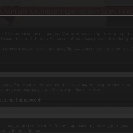
r KZ» жобасы қайта оралды. Миллиондаған көрерменді экран ал
 Шымкентте өтті. Іріктеу барысы жайлы аймақтағы әріптесім Ер
ер
қатты толқып тұр. Солардың бірі — Арсен. Бала кезінен ән 
 жасағым келеді. Өзімнің өнерім бар ғой. Жарайсың деген сөзді е
н жоқ. Ұйымдастырушылардың айтуынша, бұл өңір өнерге жақын
лар алқасы олардың деңгейін жоғары бағалап отыр.
еативті продюсері
:
ншіден, қуанып отырмын. Бір ай бойы қайтадан іріктеп, солард
а алады. Іріктеу кезеңі 4–26 сәуір аралығында еліміздің 9 қала
қылы жіберуге болады.