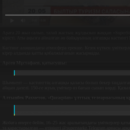
0:00
/ 0:00
Араға 20 жыл салып, талай жастың жұлдызын жаққан «SuperSta
кірісті. Аты аңызға айналған ән байқауының алғашқы кастингі
Кастинг алаңында
ғы
атмосфера ерекше. Кезек күткен үміткерл
кірер алдында қатты қобалжығанын жасырмады.
Арсен Мұстафаев, қатысушы:
Осы кісілердің ішінде біреуіне ұнап қалып, жеке жұмыс
Шымкент — кастингтің алғашқы қаласы болып бекер таңдалға
айқын дәлелі. 150-ге жуық үміткер өз бағын сынап көрді. Қазы
Алтынбек Рахметов,
«
Qazaqstan
»
ұ
лттық телеарнасының кр
Жас таланттардың көп екеніне таңғалып отырмын. Бірі
адам ішінен 150-і финалға қатыса алады.
Жобаға өнерге бейім, 16–25 жас аралығындағы үміткерлер қатыс
та қарастырылған — өтінішті @superstarkz Telegram арнасы ар