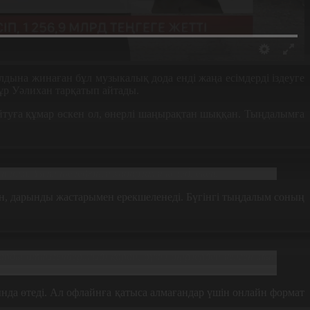
дына жинаған бұл музыкалық дода енді жаңа есімдерді іздеуге
нұр Уәлихан тарқатып айтады.
айтуға құмар өскен ол, өнерлі шаңырақтан шыққан. Тыңдалымға
стідім. Ұялы телефонға хабарлама келеді екен.
, дарынды жастарымен ерекшеленеді. Бүгінгі тыңдалым соның
ы өткізгендерімізді қарап, бүкіл өңірлерден келген мың
сында өтеді. Ал офлайнға қатыса алмағандар үшін онлайн формат