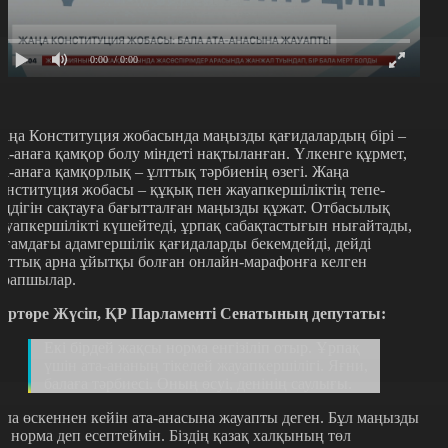
0:00
/ 0:00
аңа Конституция жобасында маңызды қағидалардың бірі –
та-анаға қамқор болу міндеті нақтыланған. Үлкенге құрмет,
та-анаға қамқорлық – ұлттық тәрбиенің өзегі. Жаңа
онституция жобасы – құқық пен жауапкершіліктің тепе-
еңдігін сақтауға бағытталған маңызды құжат. Отбасылық
ауапкершілікті күшейтеді, ұрпақ сабақтастығын нығайтады,
оғамдағы адамгершілік қағидаларды бекемдейді, дейді
лттық арна ұйытқы болған онлайн-марафонға келген
арапшылар.
ұртөре Жүсіп, ҚР Парламенті Сенатының депутаты:
Екі бірдей жақсы норма енгізіліп отыр. Ұрпақ
үшін ата-ананың тікелей жауапкершілігі. Яғни,
балаға тәрбиесі. Оның өсуі, денінің саулығы.
ала өскеннен кейін ата-анасына жауапты деген. Бұл маңызды
кі норма деп есептеймін. Біздің қазақ халқының төл