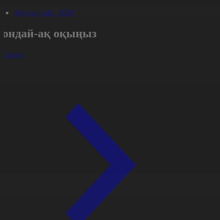
#Құрылтай - 2026
Сондай-ақ оқыңыз
арлығы