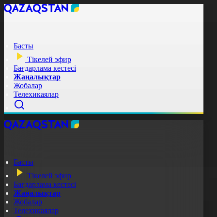
Басты
Тікелей эфир
Бағдарлама кестесі
Жаңалықтар
Жобалар
Телехикаялар
Басты
Тікелей эфир
Бағдарлама кестесі
Жаңалықтар
Жобалар
Телехикаялар