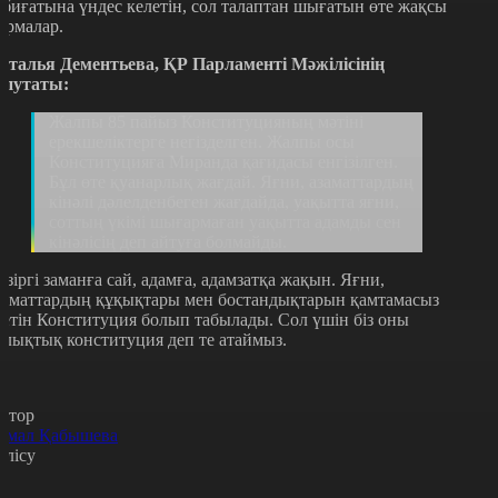
абиғатына үндес келетін, сол талаптан шығатын өте жақсы
ормалар.
аталья Дементьева, ҚР Парламенті Мәжілісінің
епутаты:
Жалпы 85 пайыз Конституцияның мәтіні
ерекшеліктерге негізделген. Жалпы осы
Конституцияға Миранда қағидасы енгізілген.
Бұл өте қуанарлық жағдай. Яғни, азаматтардың
кінәлі дәлелденбеген жағдайда, уақытта яғни,
соттың үкімі шығармаған уақытта адамды сен
кінәлісің деп айтуға болмайды.
азіргі заманға сай, адамға, адамзатқа жақын. Яғни,
заматтардың құқықтары мен бостандықтарын қамтамасыз
тетін Конституция болып табылады. Сол үшін біз оны
алықтық конституция деп те атаймыз.
втор
амал Қабышева
өлісу