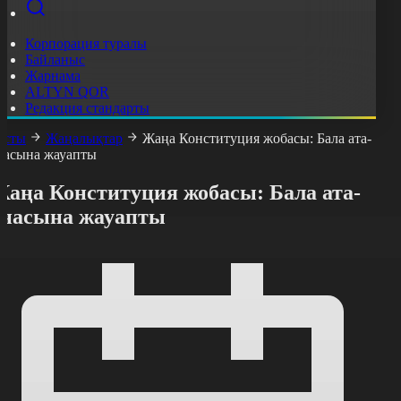
Корпорация туралы
Байланыс
Жарнама
ALTYN QOR
Редакция стандарты
асты
Жаңалықтар
Жаңа Конституция жобасы: Бала ата-
насына жауапты
Жаңа Конституция жобасы: Бала ата-
анасына жауапты