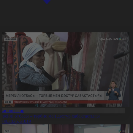
Жаңалықтар
ерейлі отбасы – тәрбие мен дәстүр сабақтастығы
7.08.2026, 20:19