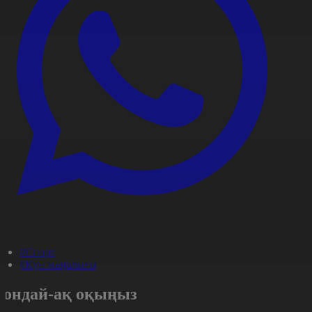
#Спорт
#Күн жаңалығы
Сондай-ақ оқыңыз