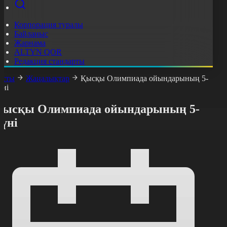
Корпорация туралы
Байланыс
Жарнама
ALTYN QOR
Редакция стандарты
асты
Жаңалықтар
Қысқы Олимпиада ойындарының 5-
үні
Қысқы Олимпиада ойындарының 5-
үні