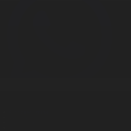
Корпорация туралы
Байланыс
Дистрибуция
Жарнама