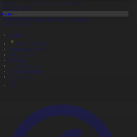
ұрылыс — ел дамуының қозғаушы күші
8.08.2026, 20:09
Қоғам
идай импортына уақытша тыйым салынды
8.08.2026, 20:07
Басты
Тікелей эфир
Бағдарлама кестесі
Жаңалықтар
Жобалар
Телехикаялар
Мультсериалдар
Видеоархив