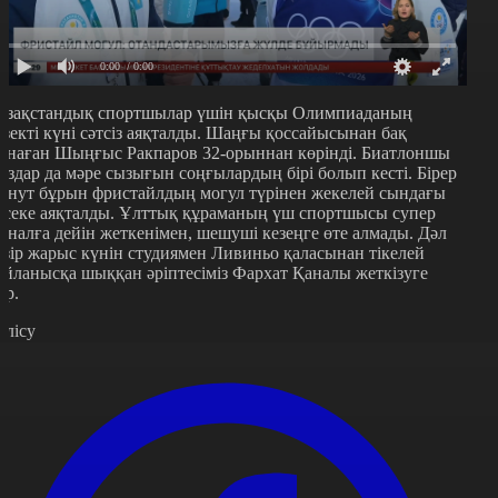
0:00
/ 0:00
азақстандық спортшылар үшін қысқы Олимпиаданың
езекті күні сәтсіз аяқталды. Шаңғы қоссайысынан бақ
ынаған Шыңғыс Ракпаров 32-орыннан көрінді. Биатлоншы
ыздар да мәре сызығын соңғылардың бірі болып кесті. Бірер
инут бұрын фристайлдың могул түрінен жекелей сындағы
әсеке аяқталды. Ұлттық құраманың үш спортшысы супер
иналға дейін жеткенімен, шешуші кезеңге өте алмады. Дәл
азір жарыс күнін студиямен Ливиньо қаласынан тікелей
айланысқа шыққан әріптесіміз Фархат Қаналы жеткізуге
зір.
өлісу