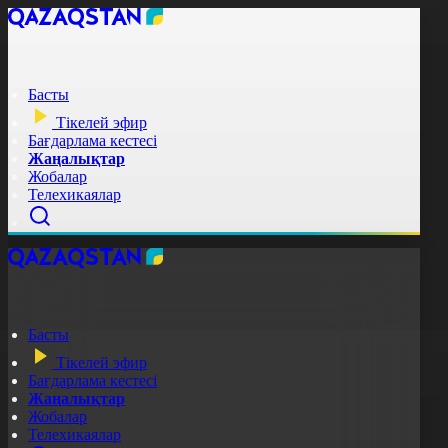
Басты
Тікелей эфир
Бағдарлама кестесі
Жаңалықтар
Жобалар
Телехикаялар
Басты
Тікелей эфир
Бағдарлама кестесі
Жаңалықтар
Жобалар
Телехикаялар