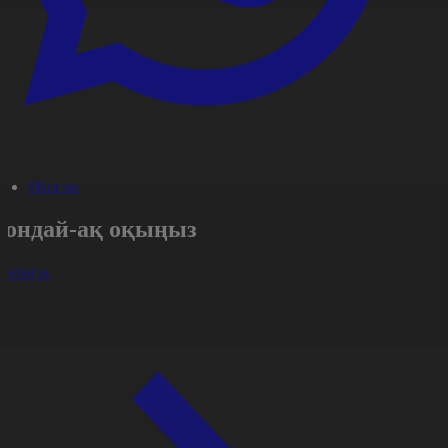
#Қоғам
Сондай-ақ оқыңыз
арлығы