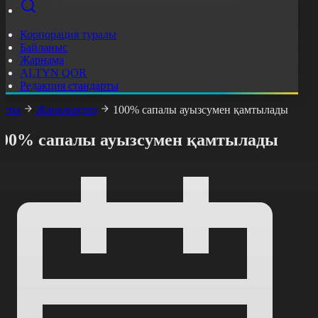
Корпорация туралы
Байланыс
Жарнама
ALTYN QOR
Редакция стандарты
асты
Жаңалықтар
100% сапалы ауызсумен қамтылады
100% сапалы ауызсумен қамтылады