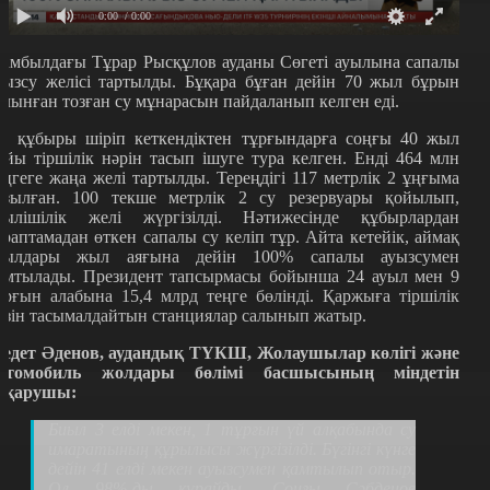
0:00
/ 0:00
амбылдағы Тұрар Рысқұлов ауданы Сөгеті ауылына сапалы
уызсу желісі тартылды. Бұқара бұған дейін 70 жыл бұрын
алынған тозған су мұнарасын пайдаланып келген еді.
л құбыры шіріп кеткендіктен тұрғындарға соңғы 40 жыл
ойы тіршілік нәрін тасып ішуге тура келген. Енді 464 млн
еңгеге жаңа желі тартылды. Тереңдігі 117 метрлік 2 ұңғыма
азылған. 100 текше метрлік 2 су резервуары қойылып,
уылішілік желі жүргізілді. Нәтижесінде құбырлардан
араптамадан өткен сапалы су келіп тұр. Айта кетейік, аймақ
уылдары жыл аяғына дейін 100% сапалы ауызсумен
амтылады. Президент тапсырмасы бойынша 24 ауыл мен 9
ұрғын алабына 15,4 млрд теңге бөлінді. Қаржыға тіршілік
өзін тасымалдайтын станциялар салынып жатыр.
едет Әденов, аудандық ТҮКШ, Жолаушылар көлігі және
втомобиль жолдары бөлімі басшысының міндетін
тқарушы:
Биыл 3 елді мекен, 1 тұрғын үй алқабында су
имаратының құрылысы жүргізілді. Бүгінгі күнге
дейін 41 елді мекен ауызсумен қамтылып отыр.
Ол 98%-ды құрайды. Соңғы Сәбденов