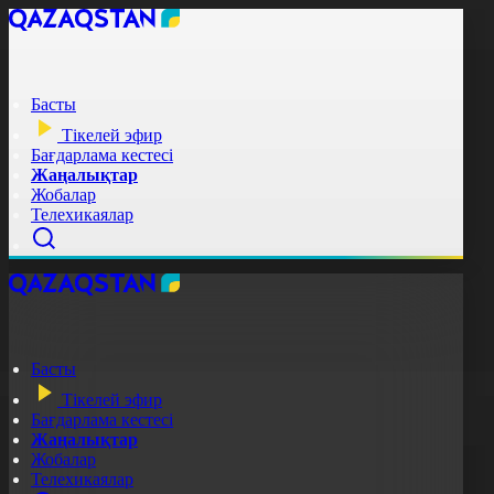
Басты
Тікелей эфир
Бағдарлама кестесі
Жаңалықтар
Жобалар
Телехикаялар
Басты
Тікелей эфир
Бағдарлама кестесі
Жаңалықтар
Жобалар
Телехикаялар