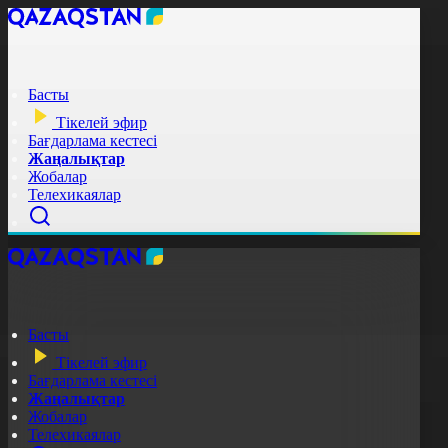
Басты
Тікелей эфир
Бағдарлама кестесі
Жаңалықтар
Жобалар
Телехикаялар
Басты
Тікелей эфир
Бағдарлама кестесі
Жаңалықтар
Жобалар
Телехикаялар