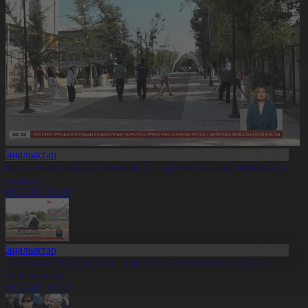
Жаңалықтар
лматы облысында 22 мыңнан аса тұрғын тазалық жұмысына
тсалысты
6.08.2026, 20:20
Жаңалықтар
станада жолаушы мінген ұшқышсыз әуе кемесі алғаш рет
уеге көтерілді
6.08.2026, 20:19