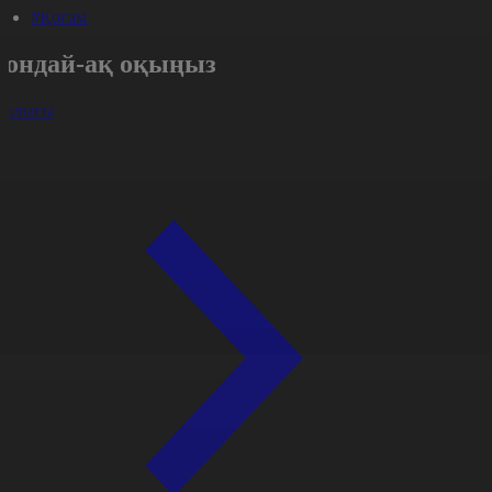
#Қоғам
Сондай-ақ оқыңыз
арлығы