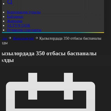
Корпорация туралы
Байланыс
Жарнама
ALTYN QOR
Редакция стандарты
асты
Жаңалықтар
Қызылордада 350 отбасы баспаналы
олды
Қызылордада 350 отбасы баспаналы
болды