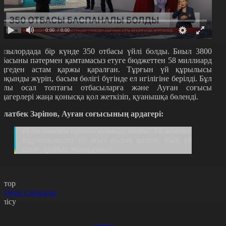
0:00
/ 0:00
ызылордада бір күнде 350 отбасы үйлі болды. Биыл 3800
тбасыны пәтермен қамтамасыз етуге бюджеттен 58 миллиард
еңгеден астам қаржы қаралған. Тұрғын үй құрылысы
арқынды жүріп, басым бөлігі бүгінде ел игілігіне берілді. Бұл
олы осал топтағы отбасыларға және Ауған соғысы
рдагерлері жаңа қонысқа қол жеткізіп, қуанышқа бөленді.
олатбек Зәріпов, Ауған соғысының ардагері:
Бүгін көптен күткен қуаныш болды. Үй кезегіне
тұрғанымызға 16 жыл болып қалған. Енді үй
алып, қуанып жатырмыз.
втор
ділбек Серікұлы
өлісу