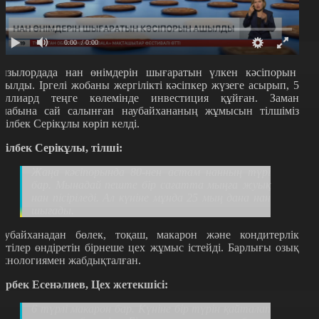
0:00
/ 0:00
ызылордада нан өнімдерін шығаратын үлкен кәсіпорын
шылды. Іргелі жобаны жергілікті кәсіпкер жүзеге асырып, 5
иллиард теңге көлемінде инвестиция құйған. Заман
алабына сай салынған наубайхананың жұмысын тілшіміз
ділбек Серікұлы көріп келді.
ділбек Серікұлы, тілші:
Жаңа кәсіпорында 80-нен астам нанның түрі
бар. Мынадай пеште бір сағатта мыңға жуық
нан пісіріледі. Ал күніне мұнда 25 мың дана нан
шығады.
аубайханадан бөлек, тоқаш, макарон және кондитерлік
әттілер өндіретін бірнеше цех жұмыс істейді. Барлығы озық
ехнологиямен жабдықталған.
ұрбек Есенәлиев, Цех жетекшісі:
6 түрлі макарон бар. Күніне бір түрін қайталап