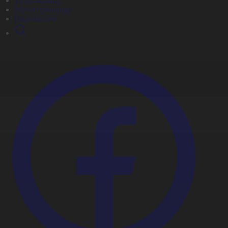
Телехикаялар
Мультсериалдар
Видеоархив