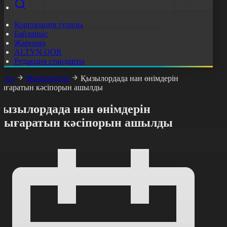
Корпорация туралы
Байланыс
Жарнама
ALTYN QOR
Редакция стандарты
асты
Жаңалықтар
Қызылордада нан өнімдерін
ығаратын кәсіпорын ашылды
Қызылордада нан өнімдерін
шығаратын кәсіпорын ашылды