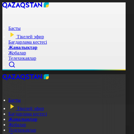
Басты
Тікелей эфир
Бағдарлама кестесі
Жаңалықтар
Жобалар
Телехикаялар
Басты
Тікелей эфир
Бағдарлама кестесі
Жаңалықтар
Жобалар
Телехикаялар