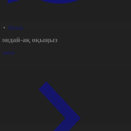
#Қоғам
Сондай-ақ оқыңыз
арлығы