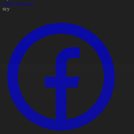
ділбек Серікұлы
өлісу