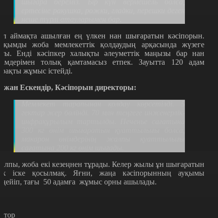
шығара береміз. Бір күн вермешель болса,
ертесіне ракушка, рожки, гладки
, перешки деген
неше түрлі атауларымен бар.
ұл аймақта ашылған ең үлкен нан шығаратын кәсіпорын.
уқымды жоба мемлекеттік қолдаудың арқасында жүзеге
сты. Енді кәсіпкер халықты әлеуметтік маңызы бар нан
німдерімен толық қамтамасыз етпек. Зауытта 120 адам
ұрақты жұмыс істейді.
ржан Ескендір, Кәсіпорын директоры:
Мемлекет тарапынан қолдау көрсетілді. 5
гектар жер бөлінді. 70 млн теңгеге инженерлік-
инфрақұрылым тартылды. Печенье сағатына
300 кг өнім шығаратын қуаттылығы болса,
макарон өнімдерінің жалпы қуаттылығы
сағатына 200 кг өнім шығады.
алпы, жоба екі кезеңнен тұрады. Келер жылы ұн шығаратын
ех іске қосылмақ. Яғни, жаңа кәсіпорынның ауқымы
еңейіп, тағы
50 адамға
жұмыс орны ашылады.
втор