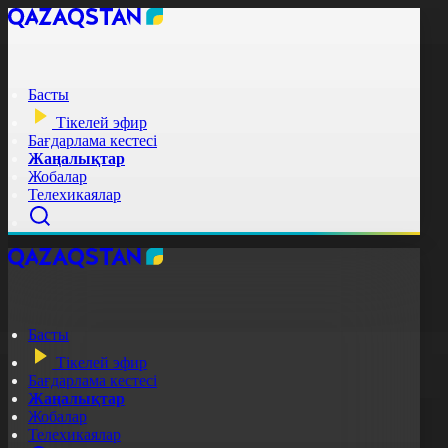
Басты
Тікелей эфир
Бағдарлама кестесі
Жаңалықтар
Жобалар
Телехикаялар
Басты
Тікелей эфир
Бағдарлама кестесі
Жаңалықтар
Жобалар
Телехикаялар