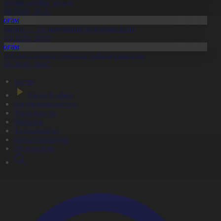
тандық өндіріс өрледі
8.08.2026, 20:11
Қоғам
ұрылыс — ел дамуының қозғаушы күші
8.08.2026, 20:09
Қоғам
идай импортына уақытша тыйым салынды
8.08.2026, 20:07
Басты
Тікелей эфир
Бағдарлама кестесі
Жаңалықтар
Жобалар
Телехикаялар
Мультсериалдар
Видеоархив