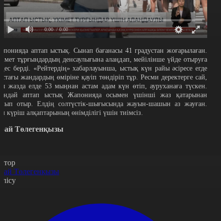
0:00
/ 0:00
апонияда аптап ыстық. Сынап бағанасы 41 градустан жоғарылаған.
кімет тұрғындардың денсаулығына алаңдап, мейілінше үйде отыруға
еңес берді. «Рейтердің» хабарлауынша, ыстық күн райы әсіресе егде
астағы жандардың өміріне қауіп төндіріп тұр. Ресми деректерге сай,
сы жазда елде 53 мыңнан астам адам күн өтіп, ауруханаға түскен.
ұндай аптап ыстық Жапонияда осымен үшінші жаз қатарынан
олып отыр. Елдің солтүстік-шығысында жауын-шашын аз жауған.
ұл күріш алқаптарының өнімділігі үшін тиімсіз.
рай Төлегенқызы
втор
рай Төлегенқызы
өлісу