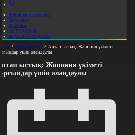
Корпорация туралы
Байланыс
Жарнама
ALTYN QOR
Редакция стандарты
асты
Жаңалықтар
Аптап ыстық: Жапония үкіметі
ұрғындар үшін алаңдаулы
Аптап ыстық: Жапония үкіметі
тұрғындар үшін алаңдаулы