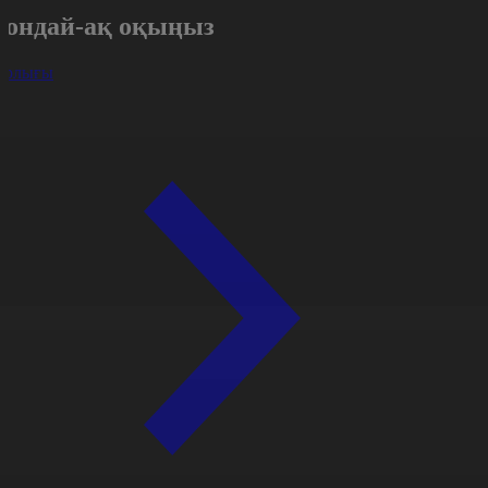
Сондай-ақ оқыңыз
арлығы