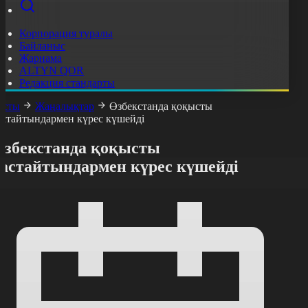
Корпорация туралы
Байланыс
Жарнама
ALTYN QOR
Редакция стандарты
асты
Жаңалықтар
Өзбекстанда қоқысты
астайтындармен күрес күшейді
Өзбекстанда қоқысты
тастайтындармен күрес күшейді