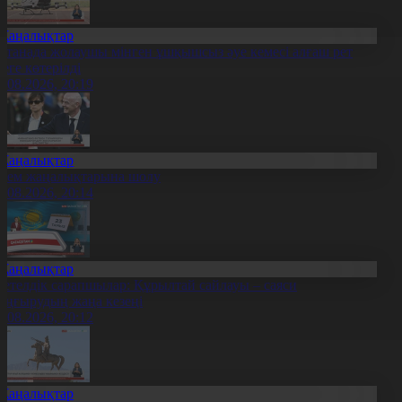
Жаңалықтар
станада жолаушы мінген ұшқышсыз әуе кемесі алғаш рет
уеге көтерілді
6.08.2026, 20:19
Жаңалықтар
лем жаңалықтарына шолу
6.08.2026, 20:14
Жаңалықтар
етелдік сарапшылар: Құрылтай сайлауы – саяси
аңғырудың жаңа кезеңі
6.08.2026, 20:12
Жаңалықтар