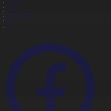
Жаңалықтар
Жобалар
Телехикаялар
Мультсериалдар
Видеоархив