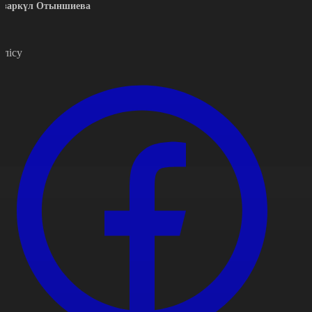
азаркүл Отыншиева
өлісу