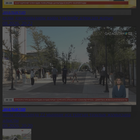
Жаңалықтар
0 елдің дзюдошылары өзара тәжірибе алмасып жатыр
6.08.2026, 20:22
Жаңалықтар
лматы облысында 22 мыңнан аса тұрғын тазалық жұмысына
тсалысты
6.08.2026, 20:20