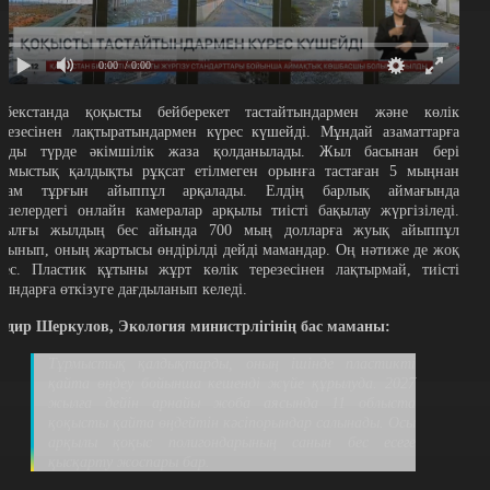
0:00
/ 0:00
збекстанда қоқысты бейберекет тастайтындармен және көлік
ерезесінен лақтыратындармен күрес күшейді. Мұндай азаматтарға
аңды түрде әкімшілік жаза қолданылады. Жыл басынан бері
ұрмыстық қалдықты рұқсат етілмеген орынға тастаған 5 мыңнан
стам тұрғын айыппұл арқалады. Елдің барлық аймағында
өшелердегі онлайн камералар арқылы тиісті бақылау жүргізіледі.
иылғы жылдың бес айында 700 мың долларға жуық айыппұл
алынып, оның жартысы өндірілді дейді мамандар. Оң нәтиже де жоқ
мес. Пластик құтыны жұрт көлік терезесінен лақтырмай, тиісті
рындарға өткізуге дағдыланып келеді.
одир Шеркулов, Экология министрлігінің бас маманы:
Тұрмыстық қалдықтарды, оның ішінде пластикті
қайта өңдеу бойынша кешенді жүйе құрылуда. 2027
жылға дейін арнайы жоба аясында 11 облыста
қоқысты қайта өңдейтін кәсіпорындар салынады. Осы
арқылы қоқыс полигондарының санын бес есеге
қысқарту жоспары бар.