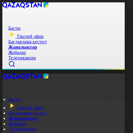
Басты
Тікелей эфир
Бағдарлама кестесі
Жаңалықтар
Жобалар
Телехикаялар
Басты
Тікелей эфир
Бағдарлама кестесі
Жаңалықтар
Жобалар
Телехикаялар