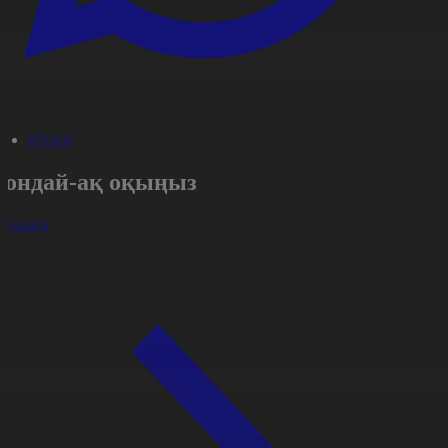
#Әлем
Сондай-ақ оқыңыз
арлығы