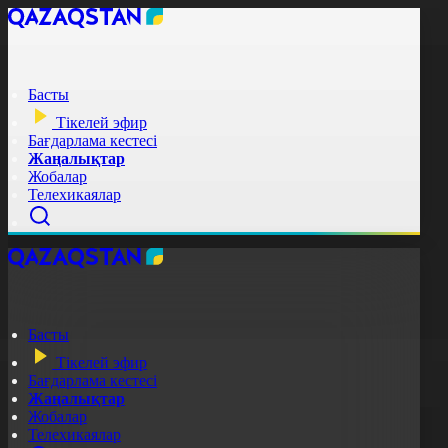
Басты
Тікелей эфир
Бағдарлама кестесі
Жаңалықтар
Жобалар
Телехикаялар
Басты
Тікелей эфир
Бағдарлама кестесі
Жаңалықтар
Жобалар
Телехикаялар