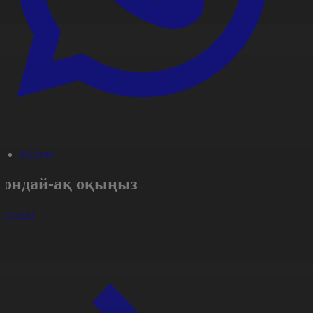
#Қоғам
Сондай-ақ оқыңыз
арлығы