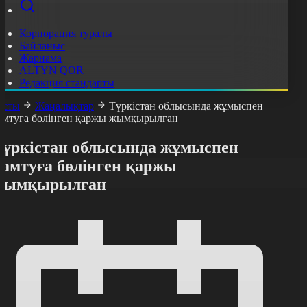
Корпорация туралы
Байланыс
Жарнама
ALTYN QOR
Редакция стандарты
асты
Жаңалықтар
Түркістан облысында жұмыспен
амтуға бөлінген қаржы жымқырылған
Түркістан облысында жұмыспен
қамтуға бөлінген қаржы
жымқырылған