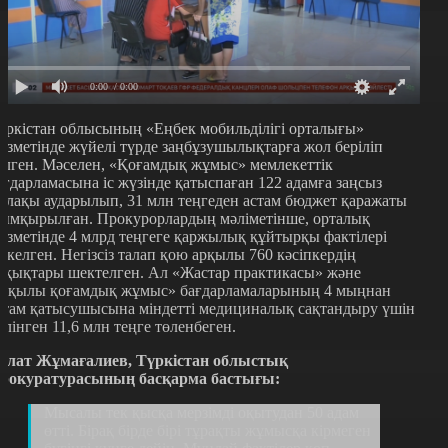
0:00
/ 0:00
үркістан облысының «Еңбек мобильділігі орталығы»
ызметінде жүйелі түрде заңбұзушылықтарға жол беріліп
елген. Мәселен, «Қоғамдық жұмыс» мемлекеттік
ағдарламасына іс жүзінде қатыспаған 122 адамға заңсыз
алақы аударылып, 31 млн теңгеден астам бюджет қаражаты
ымқырылған. Прокурорлардың мәліметінше, орталық
ызметінде 4 млрд теңгеге қаржылық құйтырқы фактілері
іркелген. Негізсіз талап қою арқылы 760 кәсіпкердің
ұқықтары шектелген. Ал «Жастар практикасы» және
Ақылы қоғамдық жұмыс» бағдарламаларының 4 мыңнан
стам қатысушысына міндетті медициналық сақтандыру үшін
өлінген 11,6 млн теңге төленбеген.
олат Жұмағалиев, Түркістан облыстық
рокуратурасының басқарма бастығы:
Мысалы тек қысқа мерзімді оқытудан 50 адам
өтті. Бірақ бірде бірі тұрақты жұмысқа кірмеген