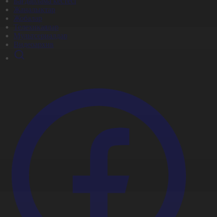
Бағдарлама кестесі
Жаңалықтар
Жобалар
Телехикаялар
Мультсериалдар
Видеоархив