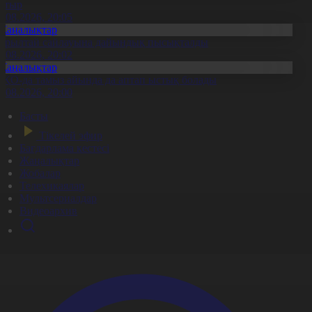
атыр
6.08.2026, 20:05
Жаңалықтар
ұрылтай сайлауына дайындық пысықталды
6.08.2026, 20:02
Жаңалықтар
ҚО-да тамыз айында да аптап ыстық болады
6.08.2026, 20:00
Басты
Тікелей эфир
Бағдарлама кестесі
Жаңалықтар
Жобалар
Телехикаялар
Мультсериалдар
Видеоархив