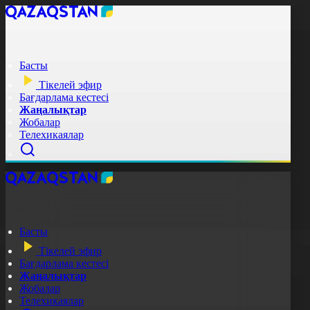
Басты
Тікелей эфир
Бағдарлама кестесі
Жаңалықтар
Жобалар
Телехикаялар
Басты
Тікелей эфир
Бағдарлама кестесі
Жаңалықтар
Жобалар
Телехикаялар