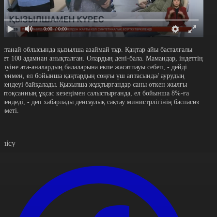
0:00
/ 0:00
останай облысында қызылша азаймай тұр. Қаңтар айы басталғалы
ндет 100 адамнан анықталған. Олардың дені-бала. Мамандар, індеттің
ршуіне ата-аналардың балаларына екпе жасатпауы себеп, - дейді.
егенмен, ел бойынша қаңтардың соңғы үш аптасында/ аурудың
өмендеуі байқалады. Қызылша жұқтырғандар саны өткен жылғы
елтоқсанның ұқсас кезеңімен салыстырғанда, ел бойынша 8%-ға
өмендеді, - деп хабарлады денсаулық сақтау министрлігінің баспасөз
ызметі.
өлісу