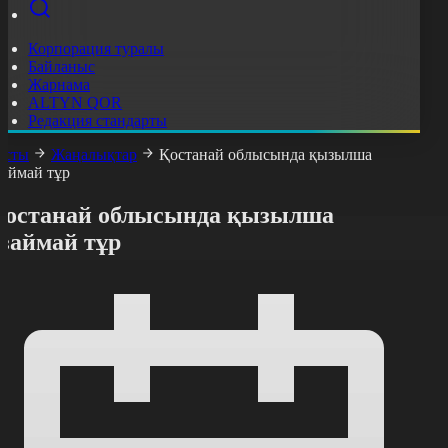
Корпорация туралы
Байланыс
Жарнама
ALTYN QOR
Редакция стандарты
асты
Жаңалықтар
Қостанай облысында қызылша
займай тұр
Қостанай облысында қызылша
азаймай тұр