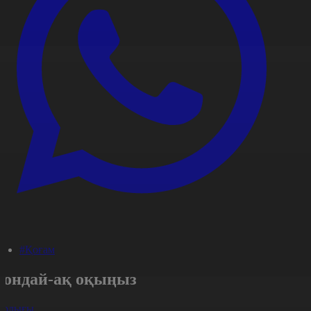
#Қоғам
Сондай-ақ оқыңыз
арлығы