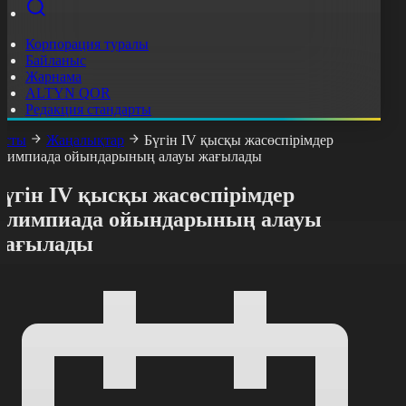
Корпорация туралы
Байланыс
Жарнама
ALTYN QOR
Редакция стандарты
асты
Жаңалықтар
Бүгін IV қысқы жасөспірімдер
лимпиада ойындарының алауы жағылады
Бүгін IV қысқы жасөспірімдер
Олимпиада ойындарының алауы
жағылады