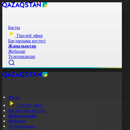
Басты
Тікелей эфир
Бағдарлама кестесі
Жаңалықтар
Жобалар
Телехикаялар
Басты
Тікелей эфир
Бағдарлама кестесі
Жаңалықтар
Жобалар
Телехикаялар