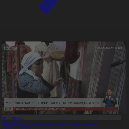
Жаңалықтар
ерейлі отбасы – тәрбие мен дәстүр сабақтастығы
7.08.2026, 20:19