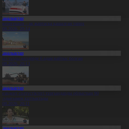
Жаңалықтар
қкерегешың – ақ жартасқа қашалған тарих
7.08.2026, 20:14
Жаңалықтар
иыл тұзды көлдерде 6 адам қайтыс болған
7.08.2026, 20:13
Жаңалықтар
резидент солтүстіктегі тұрғындарды облыстың 90
ылдығымен құттықтады
7.08.2026, 20:11
Жаңалықтар