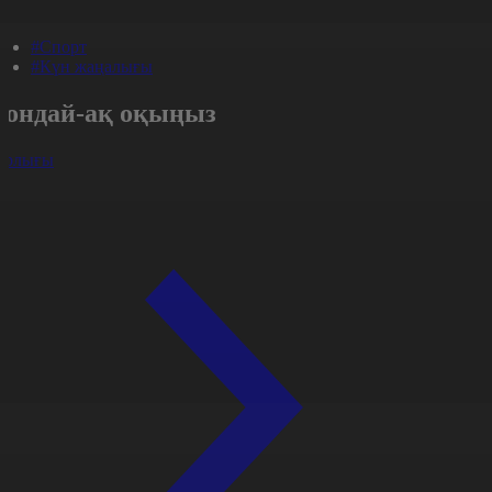
#Спорт
#Күн жаңалығы
Сондай-ақ оқыңыз
арлығы