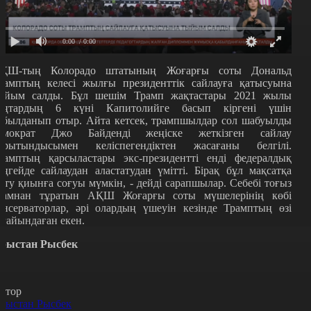
0:00
/ 0:00
ҚШ-тың Колорадо штатының Жоғарғы соты Дональд
рамптың келесі жылғы президенттік сайлауға қатысуына
ыйым салды. Бұл шешім Трамп жақтастары 2021 жылы
аңтардың 6 күні Капитолийге басып кіргені үшін
абылданып отыр. Айта кетсек, трампшылдар сол шабуылды
емократ Джо Байденді жеңіске жеткізген сайлау
орытындысымен келіспегендіктен жасағаны белгілі.
рамптың қарсыластары экс-президентті енді федералдық
еңгейде сайлаудан аластатудан үмітті. Бірақ бұл мақсатқа
ету қиынға соғуы мүмкін, - дейді сарапшылар. Себебі тоғыз
дамнан тұратын АҚШ Жоғарғы соты мүшелерінің көбі
онсерваторлар, әрі олардың үшеуін кезінде Трамптың өзі
ағайындаған екен.
рыстан Рысбек
втор
рыстан Рысбек