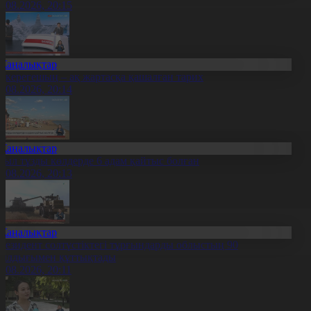
7.08.2026, 20:15
Жаңалықтар
қкерегешың – ақ жартасқа қашалған тарих
7.08.2026, 20:14
Жаңалықтар
иыл тұзды көлдерде 6 адам қайтыс болған
7.08.2026, 20:13
Жаңалықтар
резидент солтүстіктегі тұрғындарды облыстың 90
ылдығымен құттықтады
7.08.2026, 20:11