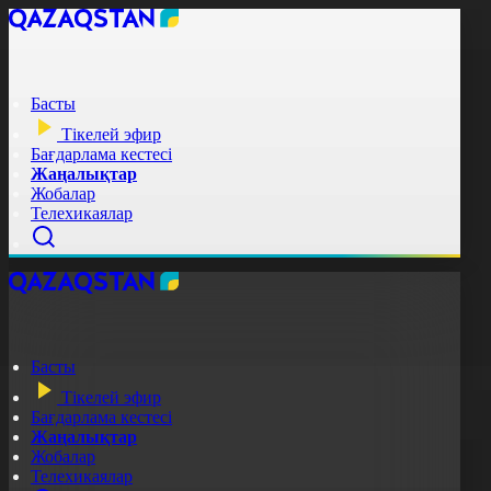
Басты
Тікелей эфир
Бағдарлама кестесі
Жаңалықтар
Жобалар
Телехикаялар
Басты
Тікелей эфир
Бағдарлама кестесі
Жаңалықтар
Жобалар
Телехикаялар