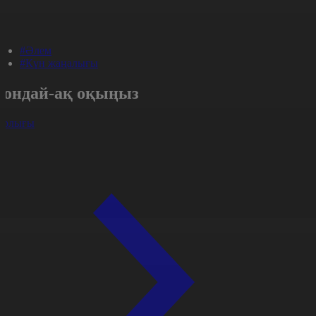
#Әлем
#Күн жаңалығы
Сондай-ақ оқыңыз
арлығы