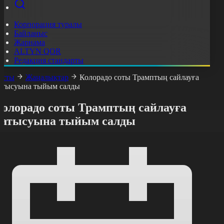
Корпорация туралы
Байланыс
Жарнама
ALTYN QOR
Редакция стандарты
асты
Жаңалықтар
Колорадо соты Трамптың сайлауға
атысуына тыйым салды
Колорадо соты Трамптың сайлауға
қатысуына тыйым салды