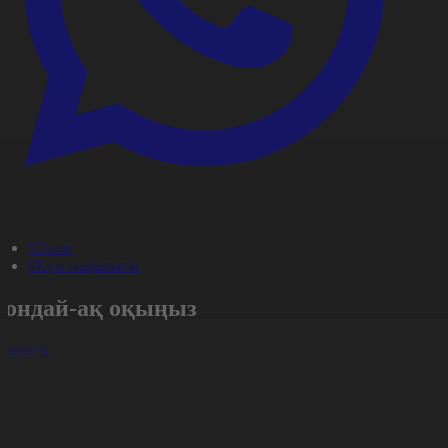
#Әлем
#Күн жаңалығы
Сондай-ақ оқыңыз
арлығы