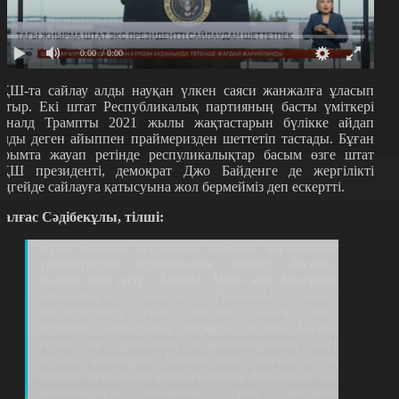
0:00
/ 0:00
ҚШ-та сайлау алды науқан үлкен саяси жанжалға ұласып
атыр. Екі штат Республикалық партияның басты үміткері
оналд Трампты 2021 жылы жақтастарын бүлікке айдап
алды деген айыппен праймеризден шеттетіп тастады. Бұған
арымта жауап ретінде респуликалықтар басым өзге штат
ҚШ президенті, демократ Джо Байденге де жергілікті
еңгейде сайлауға қатысуына жол бермейміз деп ескертті.
алғас Сәдібекұлы, тілші:
Күзде өтетін президент сайлауы қарсаңында
үміткерлерді партияішілік іріктеу бәсекесі
қызған шақ қазір. Алайда, Майн мен Колорадо
штаттары Дональд Трампты сайлау
бюллетенінен алып тастап, оның саяси
науқанға қатысуына тосқауыл болды. Басты
себеп, экс президент жақтастарының 2021
жылы қаңтарда Капитолийді басып алуға
әрекет жасауына тікелей кінәлі деп отыр. Ал,
конституция бойынша бүлік жасаған