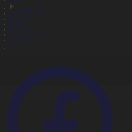
Басты
Тікелей эфир
Бағдарлама кестесі
Жаңалықтар
Жобалар
Телехикаялар
Мультсериалдар
Видеоархив