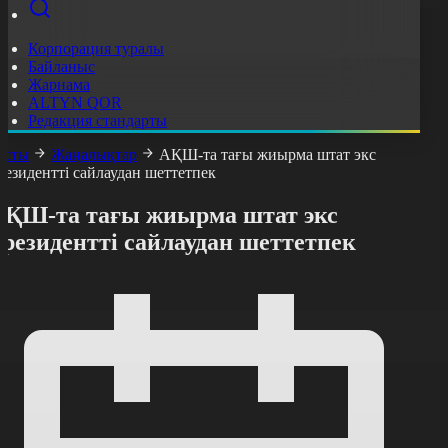
Корпорация туралы
Байланыс
Жарнама
ALTYN QOR
Редакция стандарты
асты
Жаңалықтар
АҚШ-та тағы жиырма штат экс
резидентті сайлаудан шеттетпек
АҚШ-та тағы жиырма штат экс
резидентті сайлаудан шеттетпек