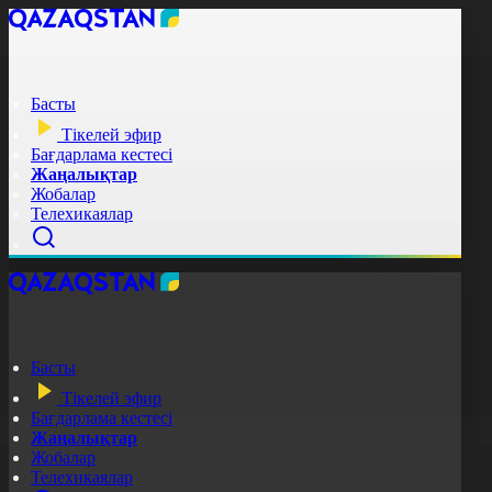
Басты
Тікелей эфир
Бағдарлама кестесі
Жаңалықтар
Жобалар
Телехикаялар
Басты
Тікелей эфир
Бағдарлама кестесі
Жаңалықтар
Жобалар
Телехикаялар