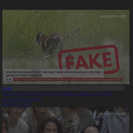
Қоғам
кология министрлігі желіде тараған жолбарыс суретіне
атысты пікір білдірді
6.08.2026, 10:07