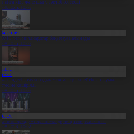
ытайға кіру және шығу тәртібі өзгереді
6.08.2026, 10:05
Мәдениет
ӘМС-тегі миллиардтар бақылауға алынады
6.08.2026, 10:05
Оқиға
Қоғам
скемендегі коммуналдық мекемелер күшейтілген жұмыс
естесіне көшірілді
6.08.2026, 10:05
Қоғам
Жетінші арнада» партия өкілдерінің теледебаты өтті
6.08.2026, 10:02