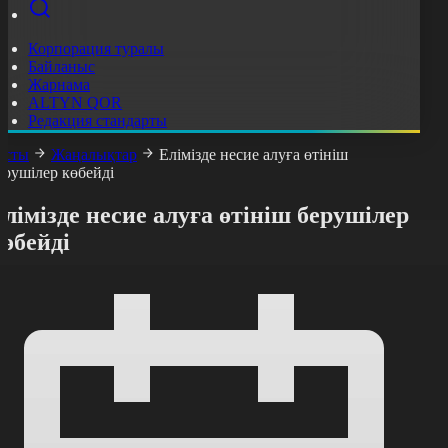
Корпорация туралы
Байланыс
Жарнама
ALTYN QOR
Редакция стандарты
асты
Жаңалықтар
Елімізде несие алуға өтініш
ерушілер көбейді
лімізде несие алуға өтініш берушілер
өбейді