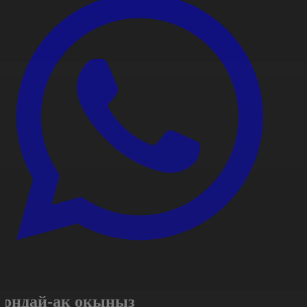
Сондай-ақ оқыңыз