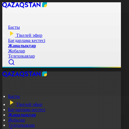
Басты
Тікелей эфир
Бағдарлама кестесі
Жаңалықтар
Жобалар
Телехикаялар
Басты
Тікелей эфир
Бағдарлама кестесі
Жаңалықтар
Жобалар
Телехикаялар