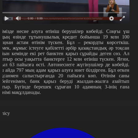
0:00
/ 0:00
лімізде несие алуға өтініш берушілер көбейді. Соңғы үш
йдың өзінде тұтынушылық кредит бойынша 19 млн 100
ыңнан астам өтінім түскен. Бұл – рекордты көрсеткіш.
емек, жұмыс істеуге қабілетті әрбір қазақстандық әр тоқсан
айын кемінде екі рет банктен қарыз сұрайды деген сөз. Ал
ылтыр осы уақытта банктерге 12 млн өтініш түскен. Яғни,
иыл 63 пайызға өсті. Автонесиеге жүгінушілер де көбейді.
ш айда 797 мың адам қарыз алуға ниет білдірген. Бұл өткен
оқсанмен салыстырғанда 20 пайызға көп. Өтінім саны
өбейгенімен, банк қарыз беруді жылдан-жылға азайтып
атыр. Бүгінде берешек сұраған 10 адамның 3-інің ғана
тінімі мақұлданады.
өлісу