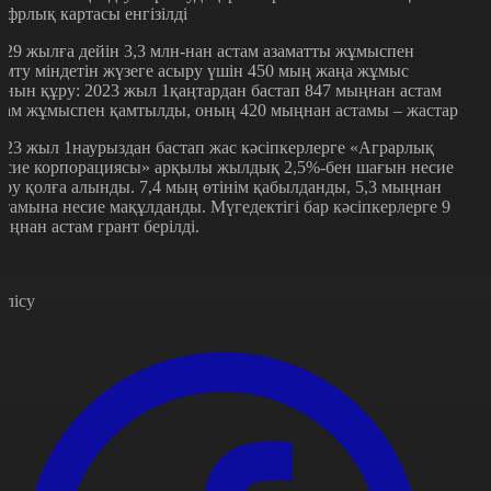
ифрлық картасы енгізілді
029 жылға дейін 3,3 млн-нан астам азаматты жұмыспен
амту міндетін жүзеге асыру үшін 450 мың жаңа жұмыс
рнын құру: 2023 жыл 1қаңтардан бастап 847 мыңнан астам
дам жұмыспен қамтылды, оның 420 мыңнан астамы – жастар
023 жыл 1наурыздан бастап жас кәсіпкерлерге «Аграрлық
есие корпорациясы» арқылы жылдық 2,5%-бен шағын несие
еру қолға алынды. 7,4 мың өтінім қабылданды, 5,3 мыңнан
стамына несие мақұлданды. Мүгедектігі бар кәсіпкерлерге 9
ыңнан астам грант берілді.
өлісу