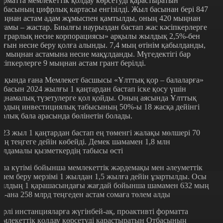
орматта мемлекеттік қолдау көрсетуді қарастыратын
тбасының цифрлық картасы енгізілді. Жыл басынан бері 847
ыңнан астам адам жұмыспен қамтылды, оның 420 мыңнан
стамы – жастар. Биылғы наурыздан бастап жас кәсіпкерлерге
Аграрлық несие корпорациясы» арқылы жылдық 2,5%-бен
ағын несие беру қолға алынды. 7,4 мың өтінім қабылданды,
,3 мыңнан астамына несие мақұлданды. Мүгедектігі бар
әсіпкерлерге 9 мыңнан астам грант берілді.
ақында ғана Мемлекет басшысы «Ұлттық қор – балаларға»
обасын 2024 жылғы 1 қаңтардан бастап іске қосу үшін
аңнамалық түзетулерге қол қойды. Оның аясында Ұлттық
ордың инвестициялық табысының 50%-ы 18 жасқа дейінгі
арлық бала арасында бөлінетін болады.
023 жыл 1 қаңтардан бастап ең төменгі жалақы мөлшері 70
ың теңгеге дейін көбейді. Демек шамамен 1,8 млн
алдамалы қызметкердің табысы өсті
ала күтімі бойынша мемлекеттік жәрдемақы мен әлеуметтік
өлем беру мерзімі 1 жылдан 1,5 жылға дейін ұзартылды. Осы
ылдың 1 қарашасындағы жағдай бойынша шамамен 632 мың
та-ана 258 млрд теңгеден астам сомаға төлем алды
үрлі инстанцияларға жүгінбей-ақ, проактивті форматта
емлекеттік қолдау көрсетуді қарастыратын Отбасының