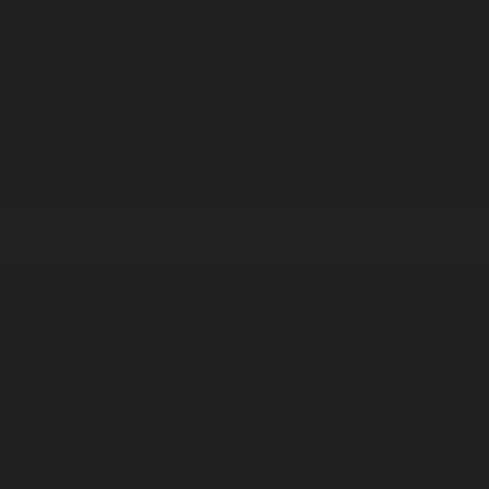
Корпорация туралы
Байланыс
Дистрибуция
Жарнама
Редакция стандарты