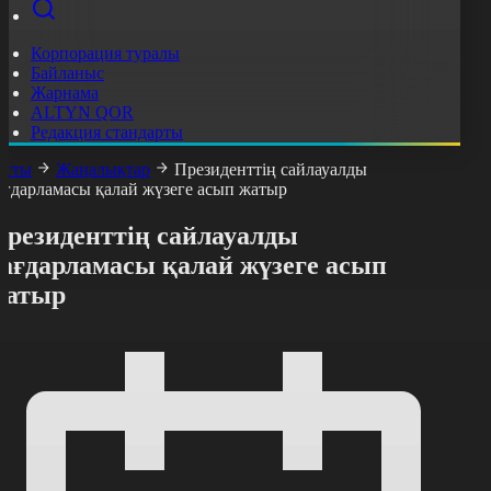
Корпорация туралы
Байланыс
Жарнама
ALTYN QOR
Редакция стандарты
асты
Жаңалықтар
Президенттің сайлауалды
ағдарламасы қалай жүзеге асып жатыр
Президенттің сайлауалды
бағдарламасы қалай жүзеге асып
жатыр