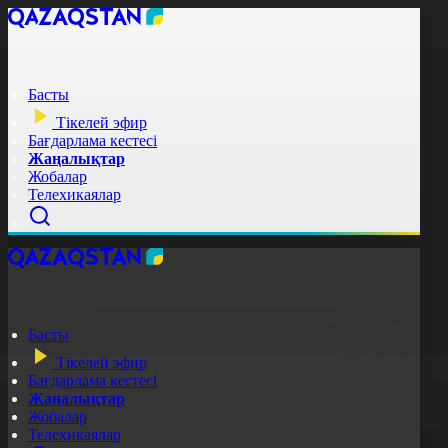
Басты
Тікелей эфир
Бағдарлама кестесі
Жаңалықтар
Жобалар
Телехикаялар
Басты
Тікелей эфир
Бағдарлама кестесі
Жаңалықтар
Жобалар
Телехикаялар