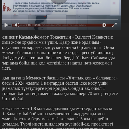
0:00
/ 0:00
резидент Қасым-Жомарт Тоқаевтың «Әділетті Қазақстан:
әріміз және әрқайсымыз үшін. Қазір және әрдайым»
айлауалды бағдарламасын ұсынғанына бір жыл өтті. Онда
емлекет басшысы жаңа тарихи кезеңдегі республиканың
егізгі даму бағыттарын белгілеп берді. Үкімет Сайлауалды
ұғырнама бойынша қол жеткізілген нақты нәтижелермен
өлісті.
ақында ғана Мемлекет басшысы «Ұлттық қор – балаларға»
обасын 2024 жылғы 1 қаңтардан бастап іске қосу үшін
аңнамалық түзетулерге қол қойды. Сондай-ақ, биыл 1
аңтардан бастап ең төменгі жалақы мөлшері 70 мың теңгеге
ейін көбейді.
емек, шамамен 1,8 млн жалдамалы қызметкердің табысы
сті. Бала күтімі бойынша мемлекеттік жәрдемақы мен
леуметтік төлем беру мерзімі 1 жылдан 1,5 жылға дейін
зартылды. Түрлі инстанцияларға жүгінбей-ақ, проактивті