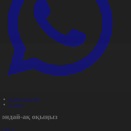
#Басты ақпарат
#Саясат
Сондай-ақ оқыңыз
арлығы