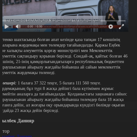
0:00
/ 0:00
остенко шахтасында болған апат кезінде қаза тапқан 17 кеншінің
алаларына жәрдемақы мен төлемдер тағайындалды. Қаржы Еңбек
әне халықты әлеуметтік қорғау министрлігі мен Мемлекеттік
леуметтік сақтандыру қорынан беріледі. Сондай-ақ, қайтыс болған 46
еншінің, 21-інің қамқорлығындағыларға республикалық бюджеттен
сыраушысынан айырылу жағдайы бойынша ай сайын мемлекеттік
леуметтік жәрдемақы төленеді.
өлешері:
1 балаға 37 322 теңге, 5 балаға 111 560 теңге.
әрдемақының бұл түрі 8 жасқа дейінгі бала күтімімен жұмыс
стемейтін аналарға да тағайындалды. Қолданыстағы заңнамаға сәйкес
сыраушысынан айырылу жағдайы бойынша төлемдер бала 18 жасқа
олғанға дейін, ал жоғары оқу орындарында күндізгі бөлімде оқыған
ағдайда 23 жасқа дейін беріледі.
сылбек Данияр
втор
сылбек Данияр