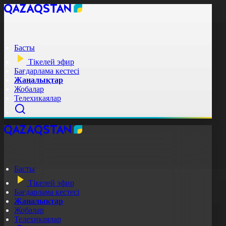
Басты
Тікелей эфир
Бағдарлама кестесі
Жаңалықтар
Жобалар
Телехикаялар
Басты
Тікелей эфир
Бағдарлама кестесі
Жаңалықтар
Жобалар
Телехикаялар