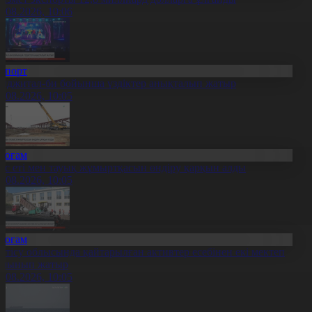
7.08.2026, 10:06
Спорт
иджитал-би бойынша үздіктер анықталып жатыр
7.08.2026, 10:05
Қоғам
ұс еті мен тауық жұмыртқасын өндіру қарқын алды
7.08.2026, 10:05
Қоғам
етісу облысында қайтарылған активтер есебінен екі мектеп
алынып жатыр
7.08.2026, 10:05