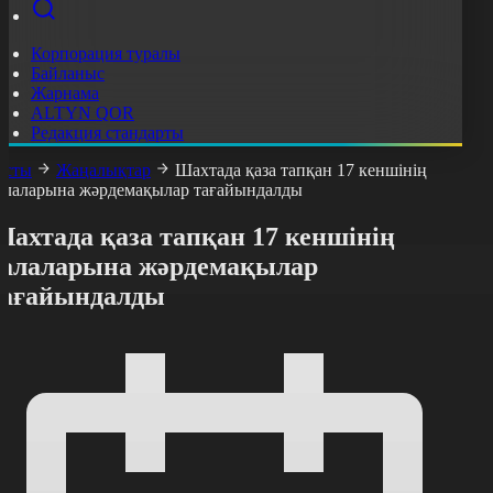
Корпорация туралы
Байланыс
Жарнама
ALTYN QOR
Редакция стандарты
асты
Жаңалықтар
Шахтада қаза тапқан 17 кеншінің
алаларына жәрдемақылар тағайындалды
ахтада қаза тапқан 17 кеншінің
балаларына жәрдемақылар
тағайындалды