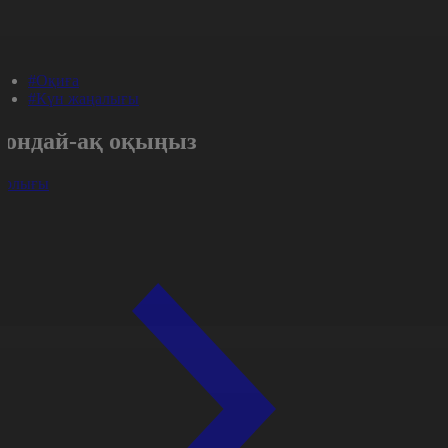
#Оқиға
#Күн жаңалығы
Сондай-ақ оқыңыз
арлығы