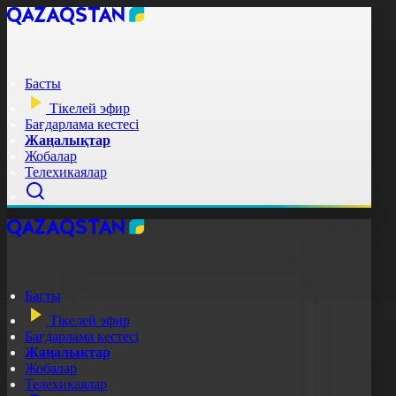
Басты
Тікелей эфир
Бағдарлама кестесі
Жаңалықтар
Жобалар
Телехикаялар
Басты
Тікелей эфир
Бағдарлама кестесі
Жаңалықтар
Жобалар
Телехикаялар