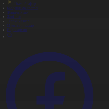
Тікелей эфир
Бағдарлама кестесі
Жаңалықтар
Жобалар
Телехикаялар
Мультсериалдар
Видеоархив