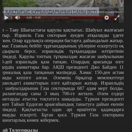
0:00
/ 0:00
ұл – Таяу Шығыстағы қарулы қақтығыс. Шабуыл жалғасып
атыр. Израиль Газа секторын әуеден атқылауды үдете
үскен. Олар құрлықта операция бастауға дайындалып жатыр.
амас Газаның бейбіт тұрғындарының үйлеріне ескертусіз оқ
аудырыла берсе, израильдік тұтқындарды өлтіретінін
әлімдеді. Қарулы топтың тұтқиылдан жасаған шабуылынан
00-дей израильдік қаза тапқан. Олардың арасында өзге
лдердің азаматтары бар. АҚШ президенті Джо Байден 11
мерикалық қаза тапқанын мәлімдеді. Хамас 150-ден астам
дамды кепілге алған. Әлемнің бірқатар мемлекеттері
зраильдегі азаматтарын елге қайтарып жатыр. Израильдің
уе шабуылдарынан Газа секторында 687 адам мерт болды.
араланғандар саны 3 мың 700-ге жеткен. Әлем елдері
араптарды атысты тоқтатуға шақырды. Түркия президенті
ежеп Тайып Ердоған араағайындық танытуға дайын екенін
әлімдеді. Қақтығысты одан әрі өршітетін қадамдарға
армауды ескертті. Бұған қоса Түркия Газа секторына
уманитарлық көмек жібермек.
рай Төлегенқызы