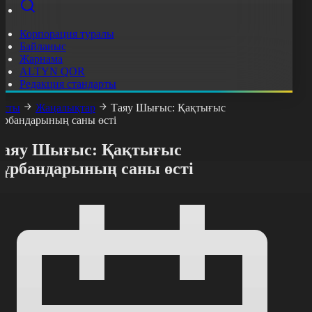
Корпорация туралы
Байланыс
Жарнама
ALTYN QOR
Редакция стандарты
асты
Жаңалықтар
Таяу Шығыс: Қақтығыс
ұрбандарының саны өсті
Таяу Шығыс: Қақтығыс
құрбандарының саны өсті