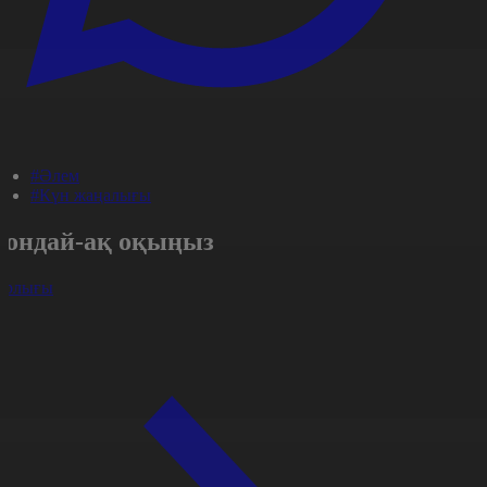
#Әлем
#Күн жаңалығы
Сондай-ақ оқыңыз
арлығы