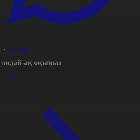
#Aqparat
Сондай-ақ оқыңыз
арлығы