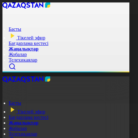
Басты
Тікелей эфир
Бағдарлама кестесі
Жаңалықтар
Жобалар
Телехикаялар
Басты
Тікелей эфир
Бағдарлама кестесі
Жаңалықтар
Жобалар
Телехикаялар