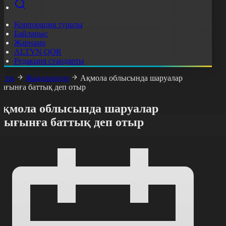
Корпорация туралы
Байланыс
Жарнама
ALTYN QOR
Редакция стандарты
асты
Жаңалықтар
Ақмола облысында шаруалар
ығынға баттық деп отыр
Ақмола облысында шаруалар
шығынға баттық деп отыр