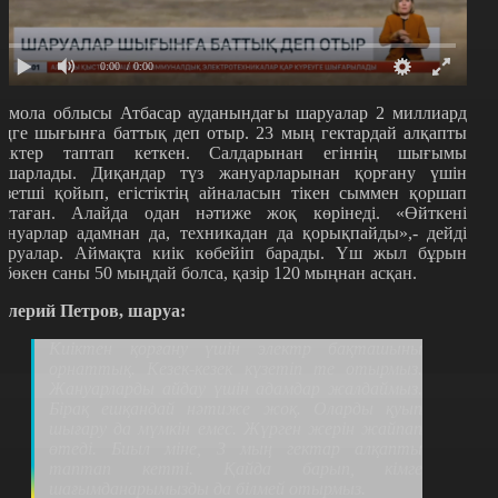
0:00
/ 0:00
қмола облысы Атбасар ауданындағы шаруалар 2 миллиард
еңге шығынға баттық деп отыр. 23 мың гектардай алқапты
иіктер таптап кеткен. Салдарынан егіннің шығымы
ашарлады. Диқандар түз жануарларынан қорғану үшін
үзетші қойып, егістіктің айналасын тікен сыммен қоршап
астаған. Алайда одан нәтиже жоқ көрінеді. «Өйткені
ануарлар адамнан да, техникадан да қорықпайды»,- дейді
аруалар. Аймақта киік көбейіп барады. Үш жыл бұрын
қбөкен саны 50 мыңдай болса, қазір 120 мыңнан асқан.
алерий Петров, шаруа:
Киіктен қорғану үшін электр бақташыны
орнаттық. Кезек-кезек күзетіп те отырмыз.
Жануарларды айдау үшін адамдар жалдаймыз.
Бірақ ешқандай нәтиже жоқ. Оларды қуып
шығару да мүмкін емес. Жүрген жерін жайпап
өтеді. Биыл міне, 3 мың гектар алқапты
таптап кетті. Қайда барып, кімге
шағымданарымызды да білмей отырмыз.