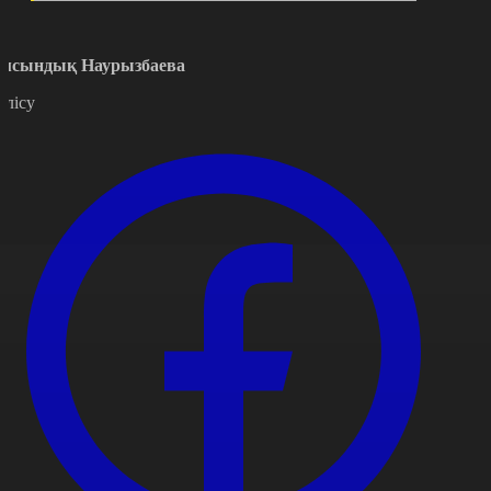
мсындық Наурызбаева
өлісу