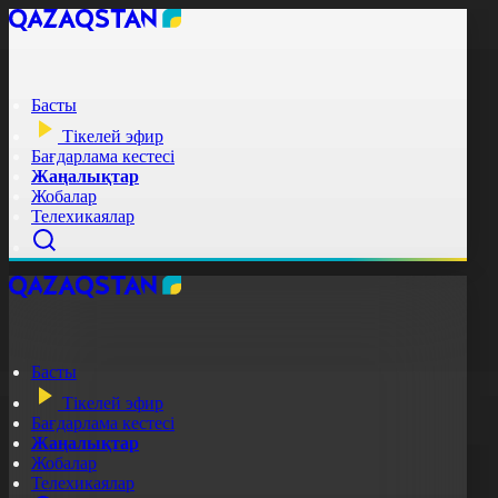
Басты
Тікелей эфир
Бағдарлама кестесі
Жаңалықтар
Жобалар
Телехикаялар
Басты
Тікелей эфир
Бағдарлама кестесі
Жаңалықтар
Жобалар
Телехикаялар