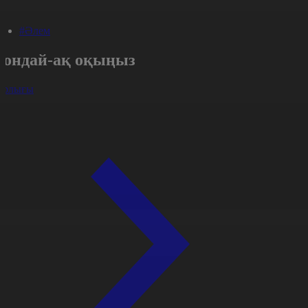
#Әлем
Сондай-ақ оқыңыз
арлығы