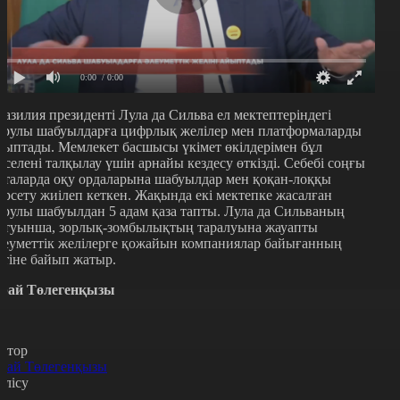
0:00
/ 0:00
разилия президенті Лула да Сильва ел мектептеріндегі
арулы шабуылдарға цифрлық желілер мен платформаларды
йыптады. Мемлекет басшысы үкімет өкілдерімен бұл
әселені талқылау үшін арнайы кездесу өткізді. Себебі соңғы
пталарда оқу ордаларына шабуылдар мен қоқан-лоққы
өрсету жиілеп кеткен. Жақында екі мектепке жасалған
арулы шабуылдан 5 адам қаза тапты. Лула да Сильваның
йтуынша, зорлық-зомбылықтың таралуына жауапты
леуметтік желілерге қожайын компаниялар байығанның
стіне байып жатыр.
рай Төлегенқызы
втор
рай Төлегенқызы
өлісу