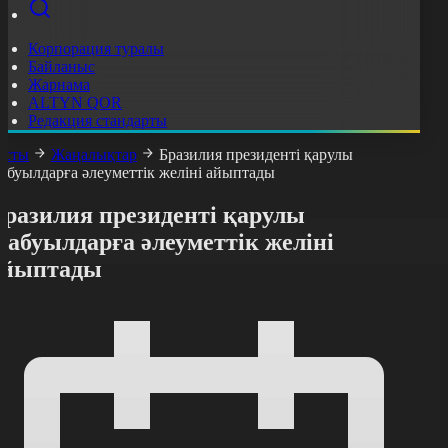
Корпорация туралы
Байланыс
Жарнама
ALTYN QOR
Редакция стандарты
асты
Жаңалықтар
Бразилия президенті қарулы
абуылдарға әлеуметтік желіні айыптады
Бразилия президенті қарулы
абуылдарға әлеуметтік желіні
айыптады