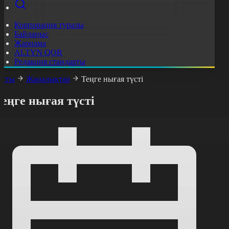
Корпорация туралы
Байланыс
Жарнама
ALTYN QOR
Редакция стандарты
асты
Жаңалықтар
Теңге нығая түсті
еңге нығая түсті