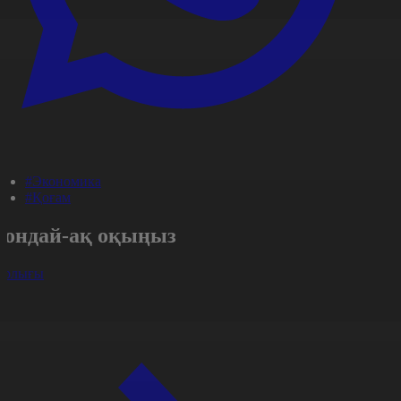
#Экономика
#Қоғам
Сондай-ақ оқыңыз
арлығы