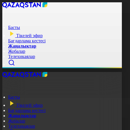
Басты
Тікелей эфир
Бағдарлама кестесі
Жаңалықтар
Жобалар
Телехикаялар
Басты
Тікелей эфир
Бағдарлама кестесі
Жаңалықтар
Жобалар
Телехикаялар