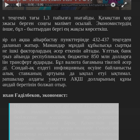
0:00
/ 0:00
өл теңгеміз тағы 1,3 пайызға нығайды. Қазақстан қор
иржасы берген соңғы мәлімет осылай. Экономистердің
өзінше, бұл - былтырдан бергі ең жақсы көрсеткіш.
азір ол ақша айырбастау пункттерінде 432-437 теңгеден
аудаланып жатыр. Мамандар мұндай құбылысқа сыртқы
әне ішкі факторлардың әсер еткенін айтады. Ұлттық банк
аурыз айында республикалық бюджетке 850 млн долларға
ейін трансферт аударады. Бұл валюта бағамына тікелей әсер
теді. Сондай-ақ елдегі инфляцияның өсуіне байланысты
азалық ставканың артуына да ықпал етуі ықтимал.
арапшылар алдағы уақытта АҚШ долларының құны
рзандай беретінін болжап отыр.
лихан Ғаділбеков, экономист:
Наурыз айында теңге әрі қарай 415-420 теңгеге
дейін нығаюы мүмкін. Ұлттық банктің
бюджетке жасайтын трансферттері
жалғасатын болса. Бірақ, Қазақстан үшін
нығайған теңге кері әсерін тигізеді. Себебі, біз
экспортқа негізделген мемлекет болғандықтан,
мұнайдан түсетін қаражат азайып,