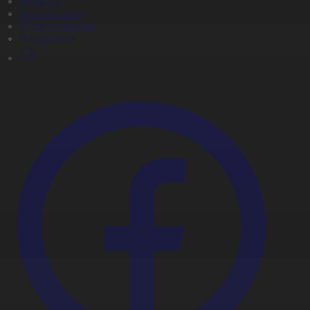
Жобалар
Телехикаялар
Мультсериалдар
Видеоархив