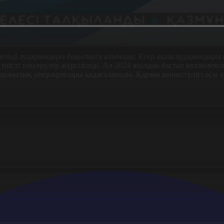
бильді аударымдары бақылауға алынады. Егер ақша аударымдары 
, тиісті тексерулер жүргізіледі. Ал 2024 жылдан бастап квазимем
қаржылық операциялары қадағаланады. Қаржы министрлігі осы 