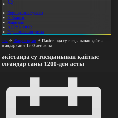
Корпорация туралы
Байланыс
Жарнама
ALTYN QOR
Редакция стандарты
асты
Жаңалықтар
Пәкістанда су тасқынынан қайтыс
олғандар саны 1200-ден асты
Пәкістанда су тасқынынан қайтыс
олғандар саны 1200-ден асты