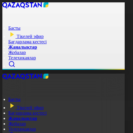
Басты
Тікелей эфир
Бағдарлама кестесі
Жаңалықтар
Жобалар
Телехикаялар
Басты
Тікелей эфир
Бағдарлама кестесі
Жаңалықтар
Жобалар
Телехикаялар