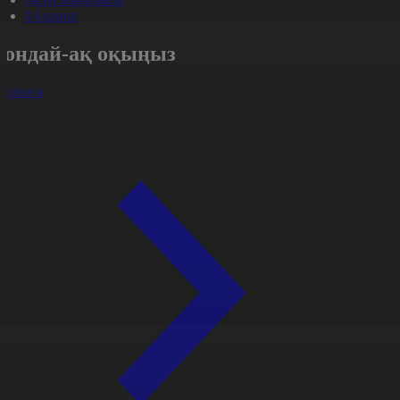
#Aqparat
Сондай-ақ оқыңыз
арлығы