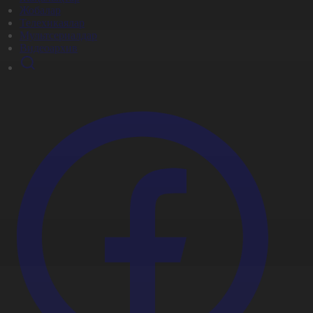
Жобалар
Телехикаялар
Мультсериалдар
Видеоархив