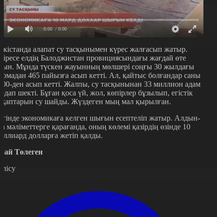
0:00
/ 0:00
әкістанда алапат су тасқынымен күрес жалғасып жатыр.
сіресе елдің Балоджистан провициясындағы жағдай өте
иын. Мұнда түскен жауынның мөлшері соңғы 30 жылдағы
ормадан 465 пайызға асып кетті. Ал, қайтыс болғандар саны
200-ден асып кетті. Жалпы, су тасқынынан 33 миллион адам
ардап шекті. Бұған қоса үй, жол, көпірлер бұзылып, егістік
лқаптарын су шайды. Жүздеген мың мал қырылған.
үгінде экономикаға келген шығын есептеліп жатыр. Алдын-
ла мәліметтерге қарағанда, оның көлемі қазірдің өзінде 10
иллиард долларға жетіп қалды.
рай Төлеген
өлісу