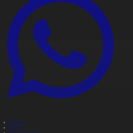
#Оқиға
#Әлем
#Күн жаңалығы