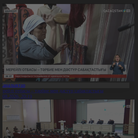
Жаңалықтар
ерейлі отбасы – тәрбие мен дәстүр сабақтастығы
7.08.2026, 20:19