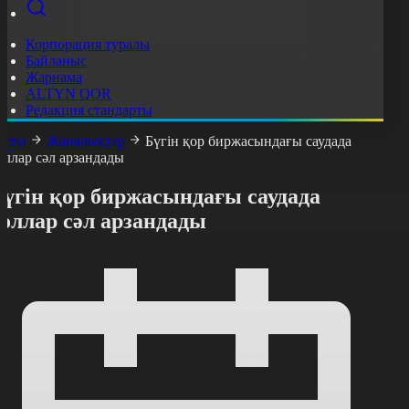
Корпорация туралы
Байланыс
Жарнама
ALTYN QOR
Редакция стандарты
асты
Жаңалықтар
Бүгін қор биржасындағы саудада
оллар сәл арзандады
Бүгін қор биржасындағы саудада
оллар сәл арзандады