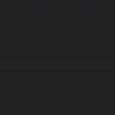
Корпорация туралы
Байланыс
Дистрибуция
Жарнама
Редакция стандарты