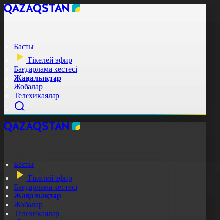
Басты
Тікелей эфир
Бағдарлама кестесі
Жаңалықтар
Жобалар
Телехикаялар
Басты
Тікелей эфир
Бағдарлама кестесі
Жаңалықтар
Жобалар
Телехикаялар