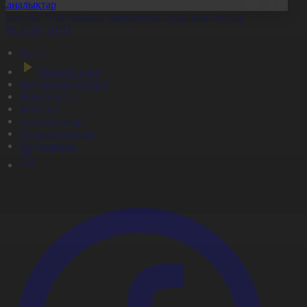
Жаңалықтар
ұрылтай: Үгіт-насихат жұмыстары жалғасып жатыр
7.08.2026, 20:01
Басты
Тікелей эфир
Бағдарлама кестесі
Жаңалықтар
Жобалар
Телехикаялар
Мультсериалдар
Видеоархив