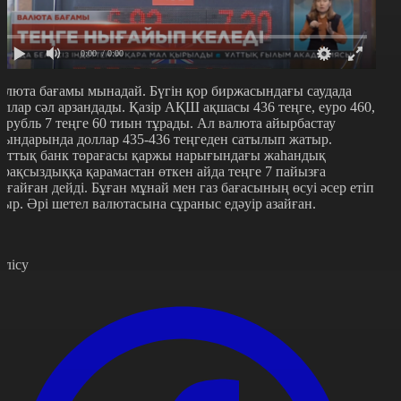
0:00
/ 0:00
алюта бағамы мынадай. Бүгін қор биржасындағы саудада
оллар сәл арзандады. Қазір АҚШ ақшасы 436 теңге, еуро 460,
л рубль 7 теңге 60 тиын тұрады. Ал валюта айырбастау
рындарында доллар 435-436 теңгеден сатылып жатыр.
лттық банк төрағасы қаржы нарығындағы жаһандық
ұрақсыздыққа қарамастан өткен айда теңге 7 пайызға
ығайған дейді. Бұған мұнай мен газ бағасының өсуі әсер етіп
тыр. Әрі шетел валютасына сұраныс едәуір азайған.
өлісу