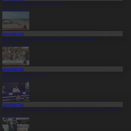
ҚО-да сүт фермасы іске қосылды
7.08.2026, 17:12
Жаңалықтар
үпқарағанда балық шаруашылығы дамып келеді
7.08.2026, 17:09
Жаңалықтар
л жаңалықтарына шолу
7.08.2026, 17:08
Жаңалықтар
ФФ Қазақстан құрамасының жаңа бас бапкерін таныстырды
7.08.2026, 17:07