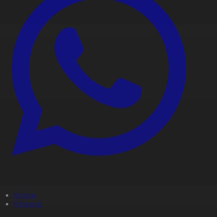
#Әлем
#Aqparat