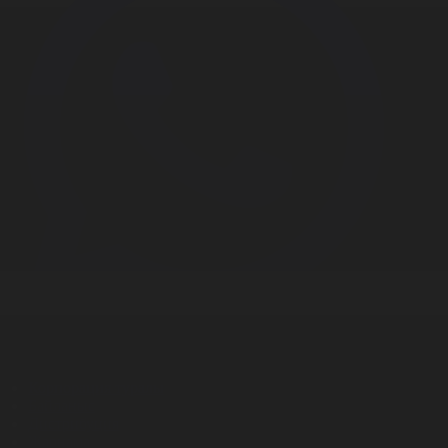
Корпорация туралы
Байланыс
Дистрибуция
Жарнама