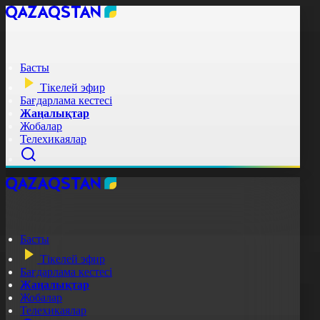
Басты
Тікелей эфир
Бағдарлама кестесі
Жаңалықтар
Жобалар
Телехикаялар
Басты
Тікелей эфир
Бағдарлама кестесі
Жаңалықтар
Жобалар
Телехикаялар