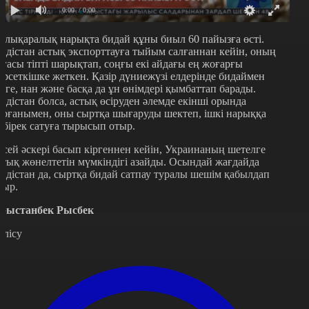
0:00
/ 0:00
алықаралық нарықта бидай құны биыл 60 пайызға өсті.
ндістан астық экспорттауға тыйым салғаннан кейін, оның
ағасы тіпті шарықтап, соңғы екі айдағы ең жоғарғы
өрсеткішке жеткен. Қазір дүниежүзі елдерінде бидаймен
ірге, нан және басқа да ұн өнімдері қымбаттап барады.
ндістан болса, астық өсіруден әлемде екінші орында
ұрғанымен, оны сыртқа шығаруды шектеп, ішкі нарыққа
өбірек сатуға тырысып отыр.
есей әскері басып кіргеннен кейін, Украинаның шетелге
стық жөнелтетін мүмкіндігі азайды. Осындай жағдайда
ндістан да, сыртқа бидай сатпау туралы шешім қабылдап
тыр.
рыстанбек Рысбек
өлісу