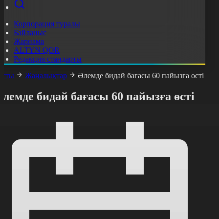
Корпорация туралы
Байланыс
Жарнама
ALTYN QOR
Редакция стандарты
асты
Жаңалықтар
Әлемде бидай бағасы 60 пайызға өсті
лемде бидай бағасы 60 пайызға өсті