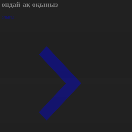
Сондай-ақ оқыңыз
арлығы