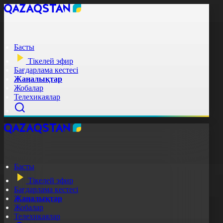
Басты
Тікелей эфир
Бағдарлама кестесі
Жаңалықтар
Жобалар
Телехикаялар
Басты
Тікелей эфир
Бағдарлама кестесі
Жаңалықтар
Жобалар
Телехикаялар