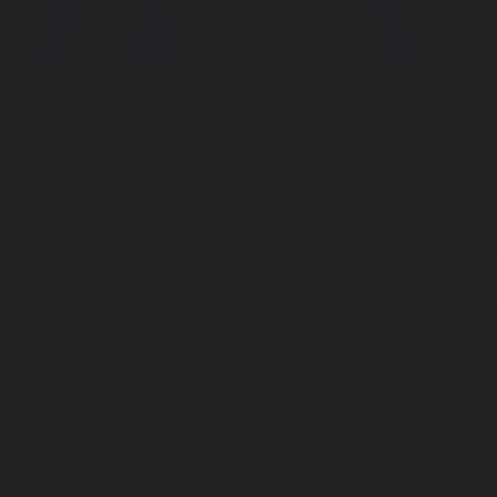
Корпорация туралы
Байланыс
Дистрибуция
Жарнама
Редакция стандарты