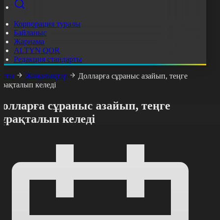
Корпорация туралы
Байланыс
Жарнама
ALTYN QOR
Редакция стандарты
асты
Жаңалықтар
Долларға сұраныс азайып, теңге
ұрақталып келеді
олларға сұраныс азайып, теңге
тұрақталып келеді