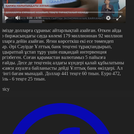
0:00
/ 0:00
лімізде долларға сұраныс айтарлықтай азайған. Өткен айда
ор биржасындағы сауда көлемі 179 миллионнан 92 миллион
олларға дейін азайған. Яғни көрсеткіш екі есе төмендеп
тыр. Әрі Сәуірде Ұлттық банк теңгені тұрақтандырып,
ұлдыратпай ұстап тұру үшін ешқандай интервенция
үргізбеген. Соған қарамастан валютамыз 5 пайызға
ығайды. Десе де теңгенің алдағы күндері қалай құбылатыны
еосаяси ахуалға байланысты дейді Ұлттық банк өкілдері. Ал
үгінгі бағам мынадай. Доллар 441 теңге 60 тиын. Еуро 472,
убль - 6 теңге 25 тиын.
өлісу