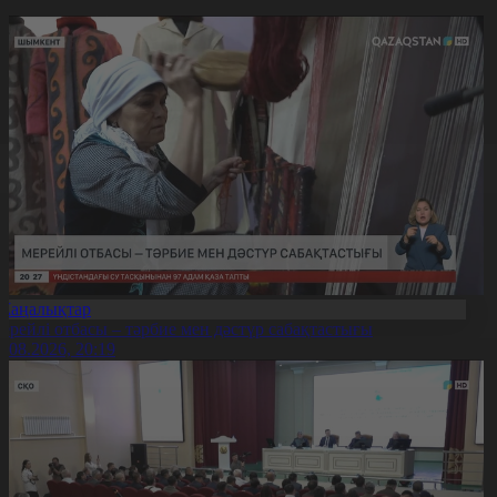
Жаңалықтар
ерейлі отбасы – тәрбие мен дәстүр сабақтастығы
7.08.2026, 20:19