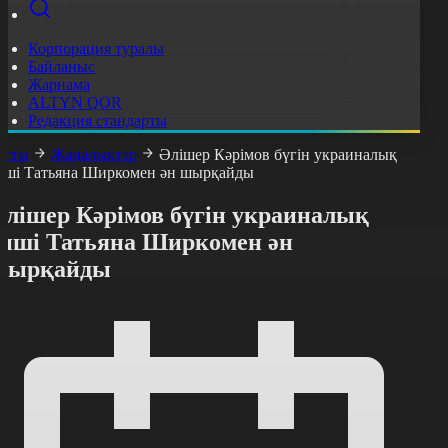
Корпорация туралы
Байланыс
Жарнама
ALTYN QOR
Редакция стандарты
асты
Жаңалықтар
Әлішер Кәрімов бүгін украиналық
нші Татьяна Ширкомен ән шырқайды
Әлішер Кәрімов бүгін украиналық
әнші Татьяна Ширкомен ән
шырқайды