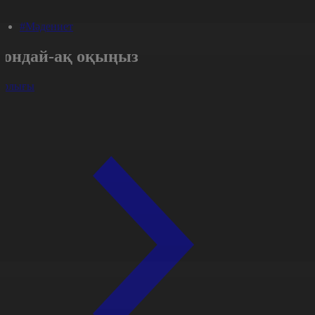
#Мәдениет
Сондай-ақ оқыңыз
арлығы