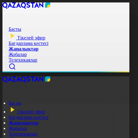
Басты
Тікелей эфир
Бағдарлама кестесі
Жаңалықтар
Жобалар
Телехикаялар
Басты
Тікелей эфир
Бағдарлама кестесі
Жаңалықтар
Жобалар
Телехикаялар