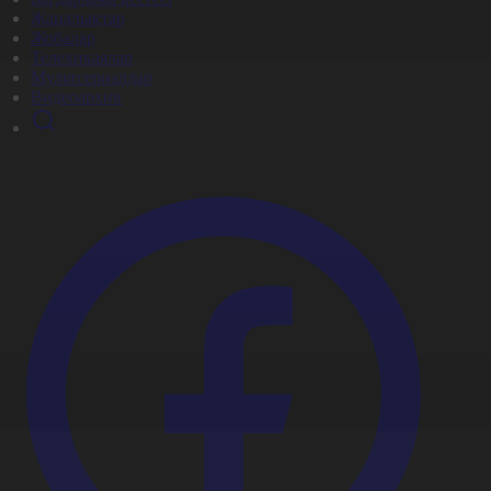
Жаңалықтар
Жобалар
Телехикаялар
Мультсериалдар
Видеоархив