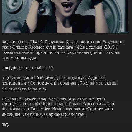
Жаңа толқын-2014» байқауында Қазақстан атынан бақ сынап
атқан Әлішер Кәрімов бүгін сахнаға
«Жаңа толқын-2010»
айқауында екінші орын иеленген украиналық әнші Татьяна
иркомен шығады.
лішердің реттік нөмірі - 15.
азақстандық әнші байқаудың алғашқы күні Адриано
елентаноның «Confessa» әнін орындап, 73 ұпаймен екінші
рын иеленген болатын.
айыстың «Премьералар күні» деп аталатын шешуші
езеңінде ол көпшіліктің назарына Талант Арғынғалидың
өзіне жазылған Ғалымбек Исмбергеновтің «Әрине» әнін
сынбақшы. Ән байқауға арнайы жазылған.
өлісу