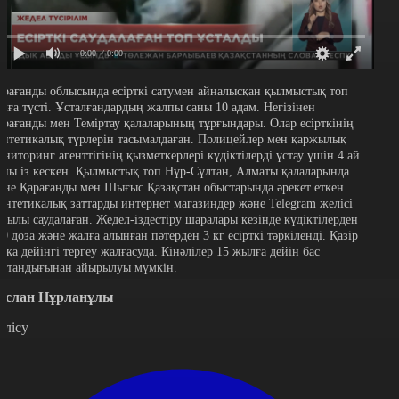
0:00
/ 0:00
арағанды облысында есірткі сатумен айналысқан қылмыстық топ
олға түсті. Ұсталғандардың жалпы саны 10 адам. Негізінен
арағанды мен Теміртау қалаларының тұрғындары. Олар есірткінің
интетикалық түрлерін тасымалдаған. Полицейлер мен қаржылық
ониторинг агенттігінің қызметкерлері күдіктілерді ұстау үшін 4 ай
ойы із кескен. Қылмыстық топ Нұр-Сұлтан, Алматы қалаларында
әне Қарағанды мен Шығыс Қазақстан обыстарында әрекет еткен.
интетикалық заттарды интернет магазиндер және Telegram желісі
рқылы саудалаған. Жедел-іздестіру шаралары кезінде күдіктілерден
00 доза және жалға алынған пәтерден 3 кг есірткі тәркіленді. Қазір
отқа дейінгі тергеу жалғасуда. Кінәлілер 15 жылға дейін бас
остандығынан айырылуы мүмкін.
услан Нұрланұлы
өлісу