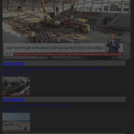
Жаңалықтар
ыр өңірінде құрылыс қарқыны жеті есеге ұлғайды
7.08.2026, 17:13
Жаңалықтар
ҚО-да сүт фермасы іске қосылды
7.08.2026, 17:12