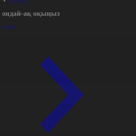
#Aqparat
Сондай-ақ оқыңыз
арлығы