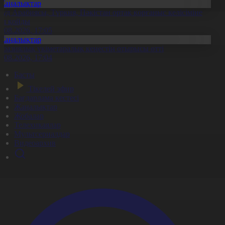
Жаңалықтар
ауд Арабиясы, Түркия, Пәкістан ортақ қорғаныс келісіміне
ол қойды
7.08.2026, 17:05
Жаңалықтар
уразиялық үкіметаралық кеңестің отырысы өтті
7.08.2026, 17:04
Басты
Тікелей эфир
Бағдарлама кестесі
Жаңалықтар
Жобалар
Телехикаялар
Мультсериалдар
Видеоархив