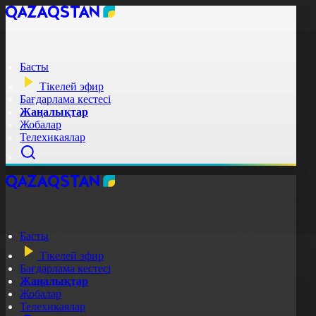
Басты
Тікелей эфир
Бағдарлама кестесі
Жаңалықтар
Жобалар
Телехикаялар
Басты
Тікелей эфир
Бағдарлама кестесі
Жаңалықтар
Жобалар
Телехикаялар