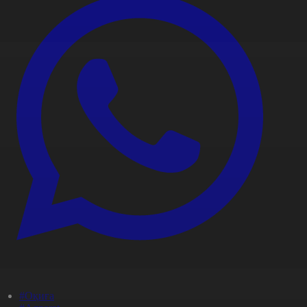
#Оқиға