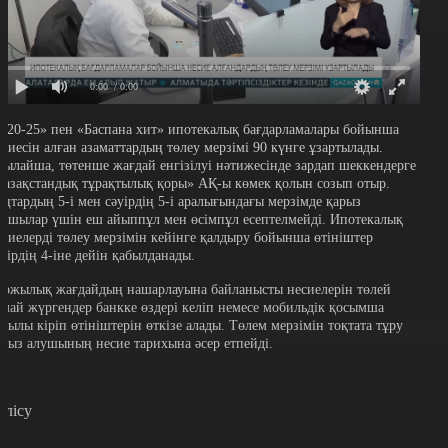
0:00
/ 0:00
7-20-25» пен «Баспана хит» ипотекалық бағдарламалары бойынша
есиесін алған азаматтардың төлеу мерзімі 90 күнге ұзартылады.
сылайша, төтенше жағдай енгізілуі нәтижесінде зардап шеккендерге
Қазақстандық тұрақтылық қоры» АҚ-ы көмек қолын созып отыр.
аңтардың 5-і мен сәуірдің 5-і аралығындағы мерзімде қарыз
лушылар үшін еш айыппұл мен өсімпұл есептелмейді. Ипотекалық
есиелерді төлеу мерзімін кейінге қалдыру бойынша өтініштер
әуірдің 4-іне дейін қабылданады.
аржылық жағдайдың нашарлауына байланысты несиелерін төлей
лмай жүргендер банкке өздері келіп немесе мобильдік қосымша
рқылы кіріп өтініштерін өткізе алады. Төлем мерзімін тоқтата тұру
арыз алушының несие тарихына әсер етпейді.
өлісу