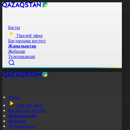
Басты
Тікелей эфир
Бағдарлама кестесі
Жаңалықтар
Жобалар
Телехикаялар
Басты
Тікелей эфир
Бағдарлама кестесі
Жаңалықтар
Жобалар
Телехикаялар