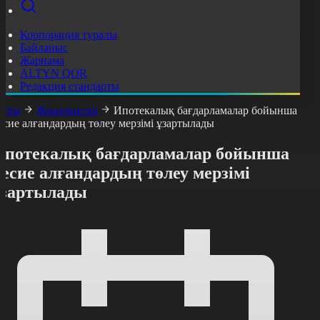
Корпорация туралы
Байланыс
Жарнама
ALTYN QOR
Редакция стандарты
асты
Жаңалықтар
Ипотекалық бағдарламалар бойынша
есие алғандардың төлеу мерзімі ұзартылады
Ипотекалық бағдарламалар бойынша
есие алғандардың төлеу мерзімі
ұзартылады