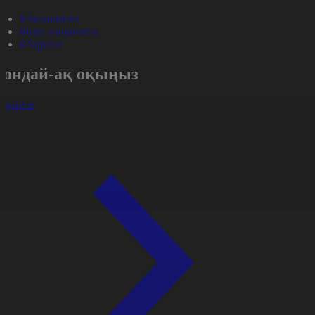
#Экономика
#Күн жаңалығы
#Aqparat
Сондай-ақ оқыңыз
арлығы