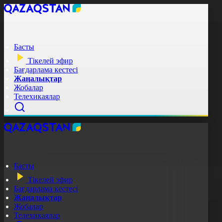
Басты
Тікелей эфир
Бағдарлама кестесі
Жаңалықтар
Жобалар
Телехикаялар
Басты
Тікелей эфир
Бағдарлама кестесі
Жаңалықтар
Жобалар
Телехикаялар