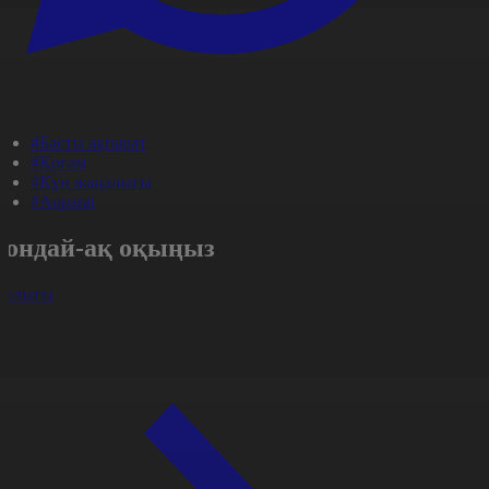
#Басты ақпарат
#Қоғам
#Күн жаңалығы
#Aqparat
Сондай-ақ оқыңыз
арлығы