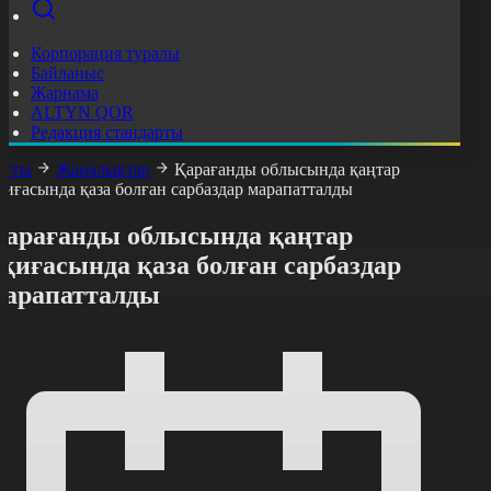
Корпорация туралы
Байланыс
Жарнама
ALTYN QOR
Редакция стандарты
асты
Жаңалықтар
Қарағанды облысында қаңтар
қиғасында қаза болған сарбаздар марапатталды
Қарағанды облысында қаңтар
қиғасында қаза болған сарбаздар
марапатталды