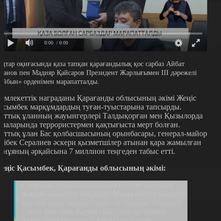
0:00
/ 0:00
аңтар оқиғасында қаза тапқан қарағандылық қос сарбаз Айбат
манов пен Мадияр Қайсаров Президент Жарлығымен ІІІ дәрежелі
Айбын» орденімен марапатталды.
емлекеттік награданы Қарағанды облысының әкімі Жеңіс
асымбек марқұмдардың туған-туыстарына тапсырды.
лттық ұланның жауынгерлері Талдықорған мен Қызылорда
алаларында террористермен қақтығыста мерт болған.
лттық ұлан Бас қолбасшысының орынбасары, генерал-майор
лібек Сералиев әскери қызметшілер атынан қара жамылған
анұяның әрқайсына 7 миллион теңгеден табыс етті.
еңіс Қасымбек, Қарағанды облысының әкімі:
Сіздердің отбасыларыңызда болған қайғылы
жағдай бәрімізге өте ауыр. Мына бейбіт уақытта
ата-ана үшін мәпелеп өсірген баладан айырылу -
үлкен трагедия. Бәріміз қайғыға ортақпыз.
Батыр балалар жанын Отан үшін қиды.