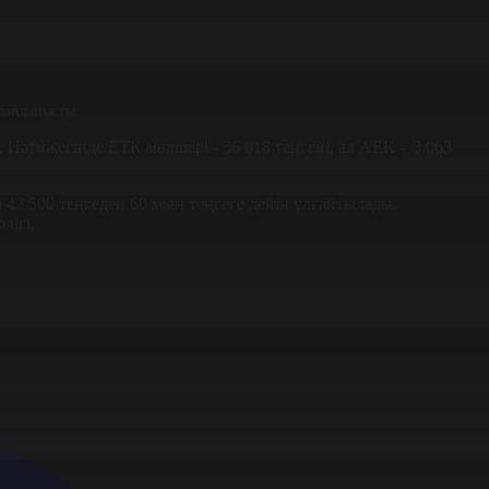
 байланысты.
 Нәтижесінде ЕТК мөлшері - 36 018 теңгені, ал АЕК – 3 063
2 500 теңгеден 60 мың теңгеге дейін ұлғайтылады.
лігі.