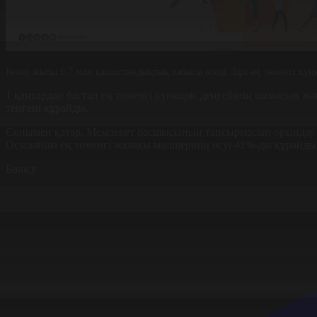
Келер жылы 6,7 млн қазақстандықтың табысы өседі. Бұл ең төменгі күн
1 қаңтардан бастап ең төменгі күнкөріс деңгейінің шамасын жә
теңгені құрайды.
Сонымен қатар, Мемлекет басшысының тапсырмасын орындау үш
Осылайша ең төменгі жалақы мөлшерінің өсуі 41%-ды құрайды,
Бөлісу