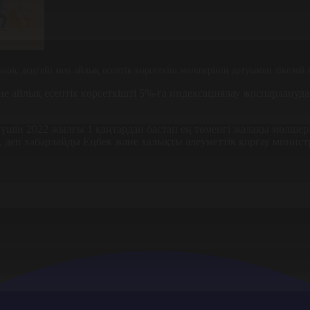
көріс деңгейі мен айлық есептік көрсеткіш мөлшерінің артуымен тікелей
не айлық есептік көрсеткішті 5%-ға индексациялау жоспарлануда.
ін 2022 жылғы 1 қаңтардан бастап ең төменгі жалақы мөлшері 4
 деп хабарлайды Еңбек және халықты әлеуметтік қорғау министр