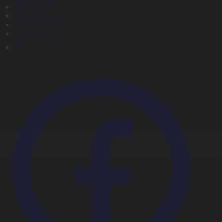
Жобалар
Телехикаялар
Мультсериалдар
Видеоархив