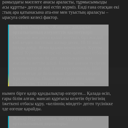
Арамыздағы мәселеге анасы араласты, тұрмысымызды
уысы құртты» дегенді жиі естіп жүрміз. Енді ғана отасқан екі
астың ара қатынасына ата-ене мен туыстың араласуы –
жырасуға себеп келесі фактор.
Зүлфия Омарова, «Жансая» дағдарыс
орталығының әлеуметтік қызметкері:
Осындай жағдайға қалай жеттіңіз, бұл жағдай
қай кезден басталып жатыр десек, 10-11 жыл
болды дейді. Яғни қазақи менталитет. Күттім
дейді. Күйеуім өзгере ме екен, қайтадан отбасын
сақтап қаламын ба деп, жүріп-жүріп осы
жағдайға жеттім дейді. Енесіне шағым түсірген
келіншектер де бар. Енесі күн бермейді. Шай
ішетін кезде де балаларын түрткіштей береді.
Ұра бастайды. Ондай жағдайда әйел адам
шыдамаған. Тіпті енесі қол көтерген.
онымен бірге қазір құндылықтар өзгерген... Қалада өсіп,
оғары білім алған, мансап құрғысы келетін бүгінгінің
ойжеткені отбасы құру, «келіннің міндеті» деген түсінікке
үлде өзгеше қарайды.
Жанар Нұрмұханова, әйелдерді қолдау
орталығының директоры: