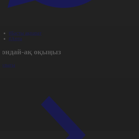
#Басты ақпарат
#Апта
Сондай-ақ оқыңыз
арлығы