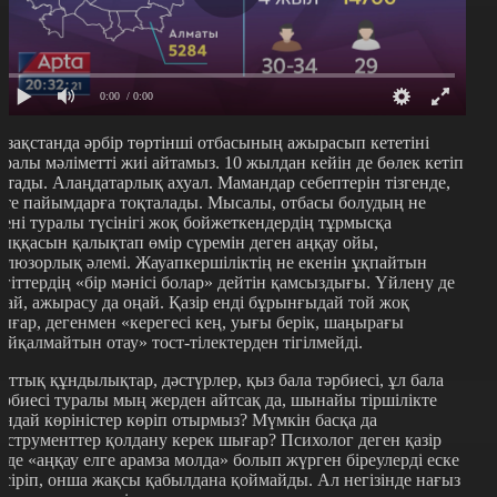
0:00
/ 0:00
азақстанда әрбір төртінші отбасының ажырасып кететіні
уралы мәліметті жиі айтамыз. 10 жылдан кейін де бөлек кетіп
атады. Алаңдатарлық ахуал. Мамандар себептерін тізгенде,
ате пайымдарға тоқталады. Мысалы, отбасы болудың не
кені туралы түсінігі жоқ бойжеткендердің тұрмысқа
ыққасын қалықтап өмір сүремін деген аңқау ойы,
ллюзорлық әлемі. Жауапкершіліктің не екенін ұқпайтын
ігіттердің «бір мәнісі болар» дейтін қамсыздығы. Үйлену де
ңай, ажырасу да оңай. Қазір енді бұрынғыдай той жоқ
ығар, дегенмен «керегесі кең, уығы берік, шаңырағы
айқалмайтын отау» тост-тілектерден тігілмейді.
лттық құндылықтар, дәстүрлер, қыз бала тәрбиесі, ұл бала
әрбиесі туралы мың жерден айтсақ да, шынайы тіршілікте
андай көріністер көріп отырмыз? Мүмкін басқа да
нструменттер қолдану керек шығар? Психолог деген қазір
ізде «аңқау елге арамза молда» болып жүрген біреулерді еске
үсіріп, онша жақсы қабылдана қоймайды. Ал негізінде нағыз