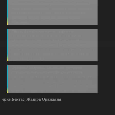
отбасындағы жауапкершілік қандай, ананың,
әкенің рөлі осыларды түсіндіру. Олар оған аса
мән бере бермейді. Сондықтан отбасылық
соттарды енгізу оңтайлы шешім болып
табылады.
Айкүн, Алматы қаласының тұрғыны:
Адам жар таңдауда, мамандық таңдауда
қателеспеу керек екен. Мектепте жалпы
балаларға сондай тәрбиені беру керек екен.
Одан кейін жастар үйленеміз деп неке куәлігін
алып алады ғой. Өмірде қандай үлкен міндет
тұрғанын білмейді.
Зүлфия Омарова, «Жансая» дағдарыс
орталығының әлеуметтік қызметкері:
Қандай қадамға баратын кезде адам «жеті рет
өлшеп, бір рет кес» дейді. Адам ойлану керек.
Ойланып барып, қадамға барса, отбасын сақтап
қалуға, ажыраспауға болады деп ойлаймын.
қерке Бектас, Жазира Оразқызы