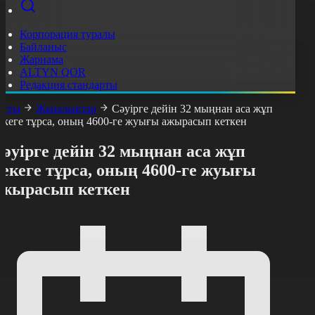
Корпорация туралы
Байланыс
Жарнама
ALTYN QOR
Редакция стандарты
асты
Жаңалықтар
Сәуірге дейін 32 мыңнан аса жұп
екеге тұрса, оның 4600-ге жуығы ажырасып кеткен
әуірге дейін 32 мыңнан аса жұп
екеге тұрса, оның 4600-ге жуығы
ажырасып кеткен