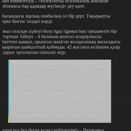
аман көмектеседі – «психологқа психикалық жағынан
роблемасы бар адамдар жүгінеді» деу қате.
тбасындағы зорлық-зомбылық ол бір дерт. Тақырыпты
қерке Бектас талдап көрді.
8 жыл отасқан күйеуі бола тұра тұрмыстың тауқыметін бір
зі тартқан Айкүн – 4 баланың жалғыз асыраушысы.
ейнеттен қашып, орынсыз жекіген жолдасының масылдығы
аңырағын шайқалтпай қоймады. 42 жастағы келіншек қазір
ағдарыс орталығын паналап жүр.
Айкүн, Алматы қаласының тұрғыны:
Ажырасу оңай болған жоқ. Ол жұмыс
жасамайды. Программистік мамандығы бар. Бір
жыл істесе, 2-3 жыл үйде жатып қалады. Еркек
адамның үйде жатқаны да дұрыс емес екен. Өз
жүйкесін не менен, не балалардан алып
шығарады. 5:40 Мен жұмысқа шығып
кеткенмін. Енді ол жұмыс істемегеннен кейін
біреуіміз істеуіміз керек ғой. 6 адам тамақ ішеміз,
киім бар. Сонша білімді оқығаның не керек,
баланы қалай дұрыс тәрбиелемеуді білмей
отырсаң.
жырасуға бел буған келесі кейіпкеріміз – Нұржамал