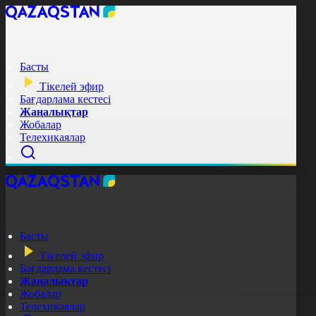
Басты
Тікелей эфир
Бағдарлама кестесі
Жаңалықтар
Жобалар
Телехикаялар
Басты
Тікелей эфир
Бағдарлама кестесі
Жаңалықтар
Жобалар
Телехикаялар