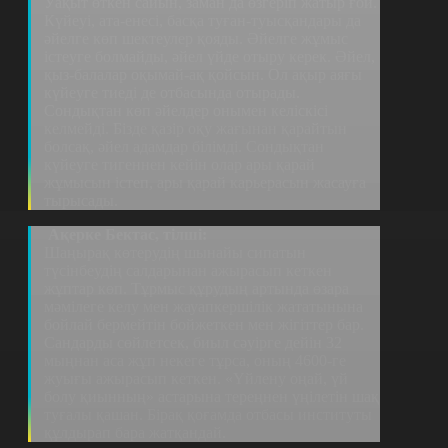
Уақыт өткен сайын, заман да өзгеріп жатыр ғой.
Күйеуі, ата-енесі, басқа туған-туысқандары да
әйелге көп шектеулер қояды. Әйелге жұмыс
істеуге болмайды, әйел үйде отыру керек. Әйел,
қыз-балалар оқымай-ақ қойсын. Ол ақыр аяғы
күйеуге тиеді де отбасында отырады.
Сондықтан көп әйелдер онымен келіскісі
келмейді. Бізде қазір оқу жағынан қарайтын
болсақ, әйел адамдар білімді. Сондықтан
күйеуге тигеннен кейін олар ары қарай
жұмысын істеп, ары қарай карьерасын жасауға
тырысады.
Ақерке Бектас, тілші:
Шаңырақ көтерудің шынайы сипатын
түсінбеудің салдарынан ажырасып кеткен
жұптар көп. Тұрмыс құрудың артында өзара
мәмілеге келу мен жауапкершілік жататынына
бойлай бермейтін бойжеткен мен жігіттер бар.
Сандарды сөйлетсек, биыл cәуірге дейін 32
мыңнан аса жұп некеге тұрса, оның 4600-ге
жуығы ажырасып кеткен. «Үйлену оңай, үй
болу қиынның» астарына тереңнен үңілетін шақ
туғалы қашан. Бірақ қоғамда отбасы институты
құлдырап бара жатқандай.