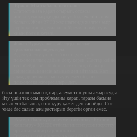
Ержан Мырзабаев, психолог:
Статистикаға қарап отырып, отбасы
институтының құлдырау үстінде екенін көруге
болады. Және 27-30 жас шағында жалғыз өмір
сүріп қалған адамдардың біреумен өмір сүруі
қиын болып кетеді.
Жанар Нұрмұханова, әйелдерді қолдау
орталығының директоры:
Адам үйлену үшін, отбасын құру үшін
психологиялық дайын болу керек. Жастар кейде
түсінбейді ғой. Бірінші психологқа барыңыз,
сөйлесіңіз, кеңесін алыңыз деп айтамыз. Көп
адамдар ренжиді: мен ауру емеспін, неге
психологқа жібересіздер,- деп.
тбасы психологымен қатар, әлеуметтанушы ажырасуды
зайту үшін тек осы проблеманы қарап, таразы басына
алатын «отбасылық сот» құру қажет деп санайды. Сот
егенде бас салып ажырастырып беретін орган емес.
Ақнұр Иманқұл, әлеуметтанушы, «Рухани
жаңғыру» ҚҚДИ отбасы институтын зерттеу
орталығының сарапшысы:
Отбасындағы міндеттер қалай бөліну керек,