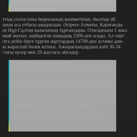
ажырасуға өтініш береді. Әйелдер ары қарай
дамығысы келеді.
лттық статистика бюросының мәліметінше, былтыр 48
ыңнан аса отбасы ажырасқан. Әсіресе Алматы, Қарағанды
әне Нұр-Сұлтан қаласының тұрғындары. Отасқанына 1 жыл
олмай жатып, шайқалған шаңырақ 2300-ден асады. Ал төрт
ылға дейін бірге тұрған жұптардың 14700-ден астамы дәм-
ұзы жараспай бөлек кеткен. Ажырасқандардың көбі 30-34
астағы ерлер мен 29 жастағы әйелдер.
Ержан Мырзабаев, психолог:
Бұрынғы кездерде отбасындағы қандайда бір
ыңғайсыздық, ұнатпайтын жағдай, жағымсыз
ситуацияда әйелдің айтуға батылы жетпейтін
еді. Ал қазіргі таңда әйел жұмыс істеп жатыр.
Ол тәуелсіз болып жатыр. Және отбасындағы
жағымсыз жағдайларға өз пікірін білдіре
бастады. Сөйлей бастады, айта бастады. Бұны
патриархалды санадағы, универсалдық
құндылықтарды қабылдамайтын санадағы ер
кісілер бұдан конфликт туындатып, зорлық-
зомбылыққа барып, ажырасуға итермелеп
жатыр десек болады.