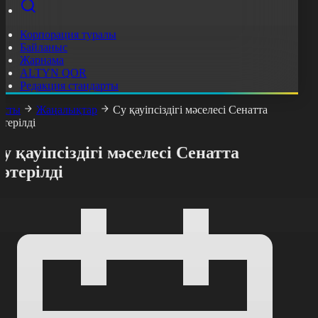
Корпорация туралы
Байланыс
Жарнама
ALTYN QOR
Редакция стандарты
асты
Жаңалықтар
Су қауіпсіздігі мәселесі Сенатта
өтерілді
у қауіпсіздігі мәселесі Сенатта
өтерілді