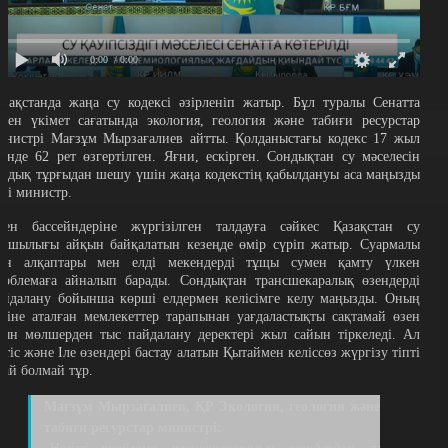
0:00
/ 0:00
азақстанда жаңа су кодексі әзірленіп жатыр. Бұл туралы Сенатта
ткен үкімет сағатында экология, геология және табиғи ресурстар
инистрі Мағзұм Мырзағалиев айтты. Қолданыстағы кодекс 17 жыл
шінде 62 рет өзгертілген. Яғни, ескірген. Сондықтан су мәселесін
аңдық тұрғыдан шешу үшін жаңа кодекстің қабылдануы аса маңызды
еді министр.
зен бассейндеріне жүргізілген талдауға сәйкес Қазақстан су
апшылығы айқын байқалатын кезеңде өмір сүріп жатыр. Суармалы
гін алқаптары мен елді мекендерді тұщы сумен қамту үлкен
роблемаға айналып барады. Сондықтан трансшекаралық өзендерді
айдалану бойынша көрші елдермен келісімге келу маңызды. Оның
стіне аталған мемлекеттер тарапынан уағдаластықты сақтамай өзен
уын мөлшерден тыс пайдалану деректері жыл сайын тіркеледі. Ал
ртіс және Іле өзендері бастау алатын Қытаймен келіссөз жүргізу тіпті
ңай болмай тұр.
Мағзұм Мырзағалиев, ҚР Экология, геология және
табиғи ресурстар министрі: