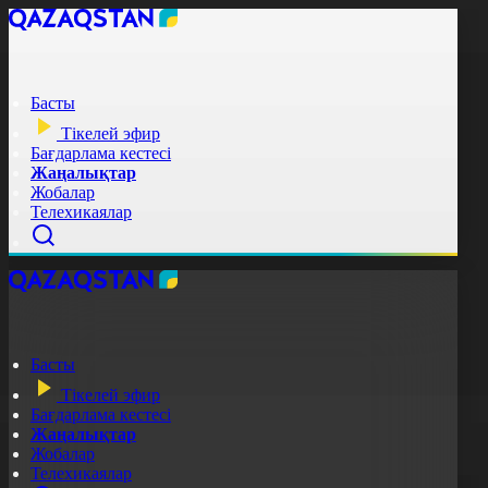
Басты
Тікелей эфир
Бағдарлама кестесі
Жаңалықтар
Жобалар
Телехикаялар
Басты
Тікелей эфир
Бағдарлама кестесі
Жаңалықтар
Жобалар
Телехикаялар