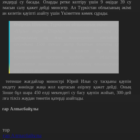
екендерді су басады. Оларды ретке келтіру үшін 9 өңірде 39 су
оймасын салу қажет дейді минситр. Ал Түркістан облысының әкімі
удан келетін қауіпті азайту үшін Үкіметтен көмек сұрады.
Өмірзақ Шөкеев, Түркістан облысының әкімі:
-Шұғыл түрде Шардара ауданында Шардара су
қоймасының оң жақ жағалауынан өтімділігі
секундына 1500 текше метр болатын апатты су
қашыртқысын салу өте қажет. Бұл кезек
күттірмейтін мәселенің зардабы екі облыстың
әлеуметтік экономикалық жағдайының нашарлауына
алып келуі мүмкін.
л, төтенше жағдайлар министрі Юрий Ильн су тасқыны қаупін
өмендету жөнінде жаңа жол картасын әзірлеу қажет дейді. Оның
себінше бұл шара 450 елді мекендегі су басу қаупін жойып, 300-дей
уылға тілсіз жаудан төнетін қатерді азайтады.
ңғар Алпысбайұлы
втор
ңғар Алпысбайұлы