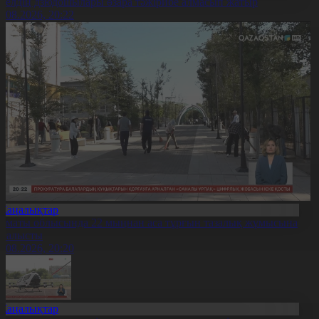
0 елдің дзюдошылары өзара тәжірибе алмасып жатыр
6.08.2026, 20:22
Жаңалықтар
лматы облысында 22 мыңнан аса тұрғын тазалық жұмысына
тсалысты
6.08.2026, 20:20
Жаңалықтар