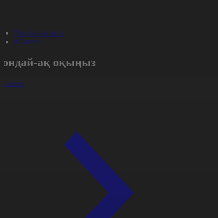
#Басты ақпарат
#Саясат
Сондай-ақ оқыңыз
арлығы