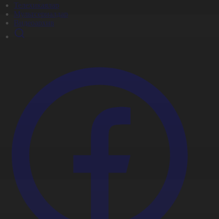
Телехикаялар
Мультсериалдар
Видеоархив