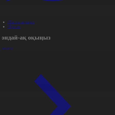
#Басты ақпарат
#Қоғам
Сондай-ақ оқыңыз
арлығы