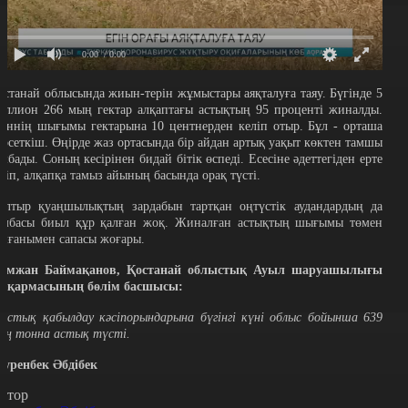
0:00
/ 0:00
останай облысында жиын-терін жұмыстары аяқталуға таяу. Бүгінде 5
иллион 266 мың гектар алқаптағы астықтың 95 проценті жиналды.
гіннің шығымы гектарына 10 центнерден келіп отыр. Бұл - орташа
өрсеткіш. Өңірде жаз ортасында бір айдан артық уақыт көктен тамшы
амбады. Соның кесірінен бидай бітік өспеді. Есесіне әдеттегіден ерте
ісіп, алқапқа тамыз айының басында орақ түсті.
ылтыр қуаңшылықтың зардабын тартқан оңтүстік аудандардың да
амбасы биыл құр қалған жоқ. Жиналған астықтың шығымы төмен
олғанымен сапасы жоғары.
сімжан Баймақанов, Қостанай облыстық Ауыл шаруашылығы
асқармасының бөлім басшысы:
 Астық қабылдау кәсіпорындарына бүгінгі күні облыс бойынша 639
ың тонна астық түсті.
әуренбек Әбдібек
втор