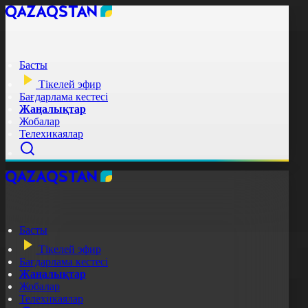
Басты
Тікелей эфир
Бағдарлама кестесі
Жаңалықтар
Жобалар
Телехикаялар
Басты
Тікелей эфир
Бағдарлама кестесі
Жаңалықтар
Жобалар
Телехикаялар