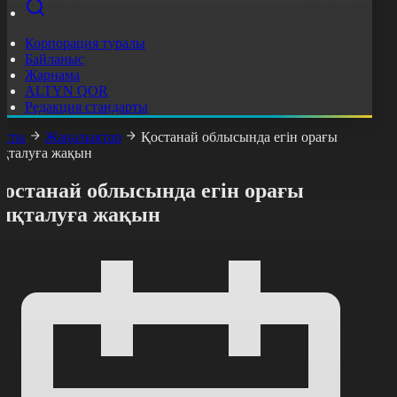
Корпорация туралы
Байланыс
Жарнама
ALTYN QOR
Редакция стандарты
асты
Жаңалықтар
Қостанай облысында егін орағы
яқталуға жақын
Қостанай облысында егін орағы
аяқталуға жақын