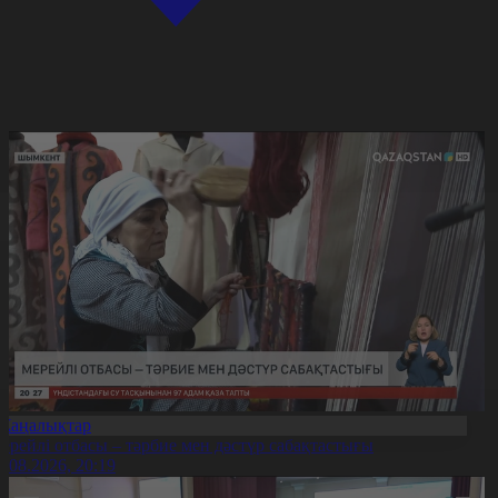
Жаңалықтар
ерейлі отбасы – тәрбие мен дәстүр сабақтастығы
7.08.2026, 20:19