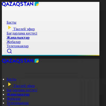
Басты
Тікелей эфир
Бағдарлама кестесі
Жаңалықтар
Жобалар
Телехикаялар
Басты
Тікелей эфир
Бағдарлама кестесі
Жаңалықтар
Жобалар
Телехикаялар