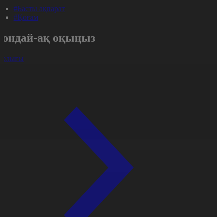
#Басты ақпарат
#Қоғам
Сондай-ақ оқыңыз
арлығы