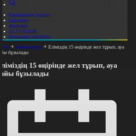
Корпорация туралы
Байланыс
Жарнама
ALTYN QOR
Редакция стандарты
асты
Жаңалықтар
Еліміздің 15 өңірінде жел тұрып, ауа
айы бұзылады
ліміздің 15 өңірінде жел тұрып, ауа
райы бұзылады