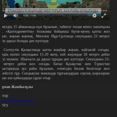
0:00
/ 0:00
ліміздің 15 аймағында күн бұзылып, табиғат тосын мінез танытқалы
ұр. «Қазгидрометтің» болжамы бойынша бүгін-ертең қатты жел
ұрып, жауын жаумақ. Мәселен Нұр-Сұлтанда секундына 23 метрге
ейін дауыл болады деп күтілуде.
л Солтүстік Қазақстанда қатты жаңбыр жауып, найзағай соғады.
елдің екпіні секундына 15-20 метр, кей жерлерде 28 метрге дейін
етуі мүмкін. Шығыста да дауыл тұрады деп күтілуде. Секундына 23-
8 метрге дейін жел соғады. Батыс Қазақстан мен Түркістан
блыстарында ауа райы бұзылып, еліміздің басым бөлігінде жел
үшейгелі тұр. Сондықтан мамандар тұрғындардан сақтық шараларын
лдын ала қабылдауды сұрап отыр.
ерхан Жамбылұлы
втор
ерхан Жамбылұлы
өлісу