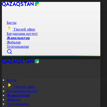
Басты
Тікелей эфир
Бағдарлама кестесі
Жаңалықтар
Жобалар
Телехикаялар
Басты
Тікелей эфир
Бағдарлама кестесі
Жаңалықтар
Жобалар
Телехикаялар