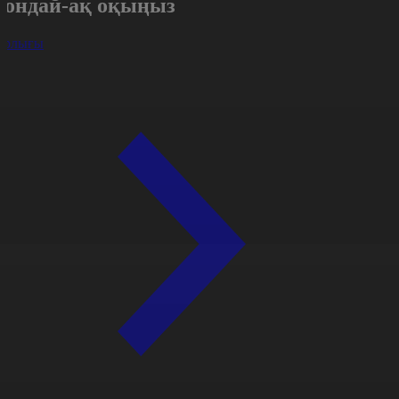
Сондай-ақ оқыңыз
арлығы