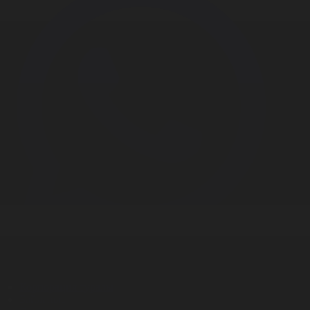
Корпорация туралы
Байланыс