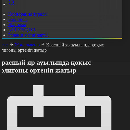
Корпорация туралы
Байланыс
Жарнама
ALTYN QOR
Редакция стандарты
асты
Жаңалықтар
Красный яр ауылында қоқыс
олигоны өртеніп жатыр
Красный яр ауылында қоқыс
полигоны өртеніп жатыр