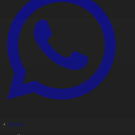
#Қоғам