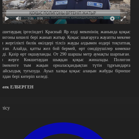
0:00
/ 0:00
өкшетаудың іргесіндегі Красный Яр елді мекенінің жанында қоқыс
олигоны кешелі бері жанып жатыр. Қоқыс шығаруға жауапты мекеме
ен жергілікті билік өкілдері тілсіз жауды алдымен өздері тоқтатпақ
олған. Алайда, қатты жел бой бермей, өрт сөндірушілер көмекке
елді. Қазір өрт оқшауланды. От 290 шаршы метр аумақты шарпыған.
ұл жерге Көкшетаудан шыққан қоқыс жиналады. Полигон
лдімекенге тым жақын орналасқандықтан түтін тұрғындарға
олайсыздық туғызуда. Ауыл халқы қоқыс алаңын жабуды бірнеше
ылдан бері көтеріп келеді.
рмек ЕЛБЕРГЕН
өлісу