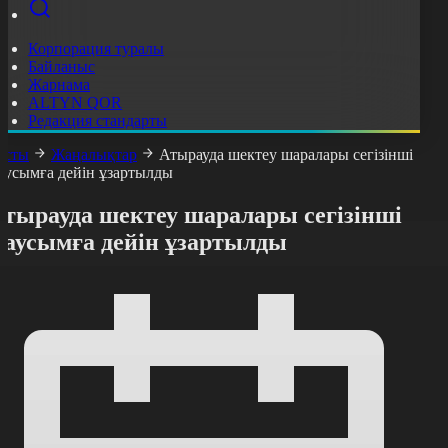
Корпорация туралы
Байланыс
Жарнама
ALTYN QOR
Редакция стандарты
асты
Жаңалықтар
Атырауда шектеу шаралары сегізінші
аусымға дейін ұзартылды
Атырауда шектеу шаралары сегізінші
маусымға дейін ұзартылды