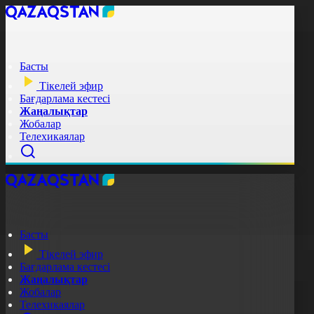
Басты
Тікелей эфир
Бағдарлама кестесі
Жаңалықтар
Жобалар
Телехикаялар
Басты
Тікелей эфир
Бағдарлама кестесі
Жаңалықтар
Жобалар
Телехикаялар