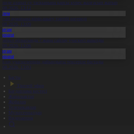
илиде алапат су тасқынына қарсы күрес жалғасып жатыр
6.08.2026, 13:12
Әлем
ытай аумағына кіріп-шығу тәртібі өзгереді
6.08.2026, 13:09
Қоғам
Aqparat
амбыл облысында 7 жаңа сайлау учаскесі ашылды
6.08.2026, 13:06
Қоғам
Aqparat
айлау учаскелерінің дайындығы тексеріле бастады
6.08.2026, 13:03
Басты
Тікелей эфир
Бағдарлама кестесі
Жаңалықтар
Жобалар
Телехикаялар
Мультсериалдар
Видеоархив