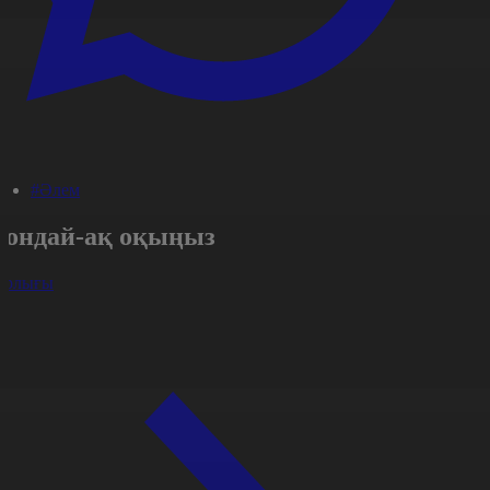
#Әлем
Сондай-ақ оқыңыз
арлығы