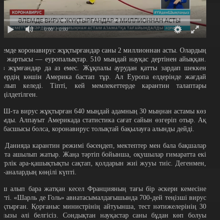
0:00
/ 0:00
лемде коронавирус жұқтырғандар саны 2 миллионнан асты. Олардың
ең жартысы — еуропалықтар. 510 мыңдай науқас дертінен айыққан.
өз жұмғандар да аз емес. Жұқпалы аурудан қатты зардап шеккен
лдердің көшін Америка бастап тұр. Ал Еуропа елдерінде жағдай
ңалып келеді. Тіпті, кей мемлекеттерде карантин талаптары
еңілдетілген.
ҚШ-та вирус жұқтырған 640 мыңдай адамның 30 мыңнан астамы көз
ұмды. Алпауыт Америкада статистика сағат сайын өзгеріп отыр. Ақ
й басшысы болса, коронавирус толықтай бақылауға алынды дейді.
л Данияда карантин режимі бәсеңдеп, мектептер мен бала бақшалар
айта ашылып жатыр. Жаңа тәртіп бойынша, оқушылар ғимаратта екі
етрлік ара-қашықтықты сақтап, қолдарын жиі жууы тиіс. Дегенмен,
та-аналардың көңілі күпті.
үш алып бара жатқан кесел Францияның тағы бір әскери кемесіне
етті. «Шарль де Голь» авиатасымалдағышында 700-дей теңізші вирус
ұқтырған. Қорғаныс министрінің айтуынша, тест нәтижелерінің 30
айызы әлі белгісіз. Сондықтан науқастар саны бұдан көп болуы