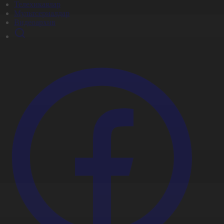
Телехикаялар
Мультсериалдар
Видеоархив