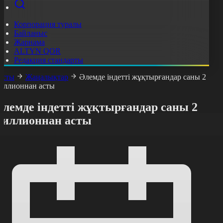
Корпорация туралы
Байланыс
Жарнама
ALTYN QOR
Редакция стандарты
асты
Жаңалықтар
Әлемде індетті жұқтырғандар саны 2
иллионнан асты
Әлемде індетті жұқтырғандар саны 2
миллионнан асты