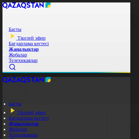
Басты
Тікелей эфир
Бағдарлама кестесі
Жаңалықтар
Жобалар
Телехикаялар
Басты
Тікелей эфир
Бағдарлама кестесі
Жаңалықтар
Жобалар
Телехикаялар