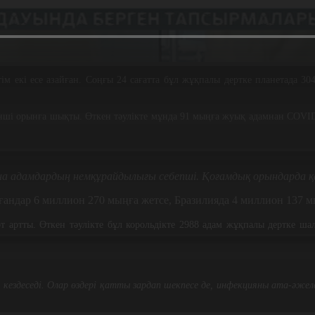
тім екі есе азайған. Соңғы 24 сағатта бұл жұқпалы дертке планетада 30
нші орынға шықты. Өткен тәулікте мұнда 91 мыңға жуық адамнан COVID
на адамдардың немқұрайдылығы себепші. Қоғамдық орындарда қа
рғандар 6 миллион 270 мыңға жетсе, Бразилияда 4 миллион 137 
 артты. Өткен тәулікте бұл корольдікте 2988 адам жұқпалы дертке шал
п кездеседі. Олар өздері қатты зардап шекпесе де, инфекцияны ата-ә