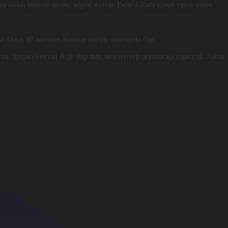
ағының үшінші кезеңі жүріп жатыр. Екпе жасату ерікті түрде өтпек.
. Оның 80 миллион дозасын өндіру жоспарда бар.
, қыркүйектің 8-де барлық мектептер жұмысқа кіріседі. Айта