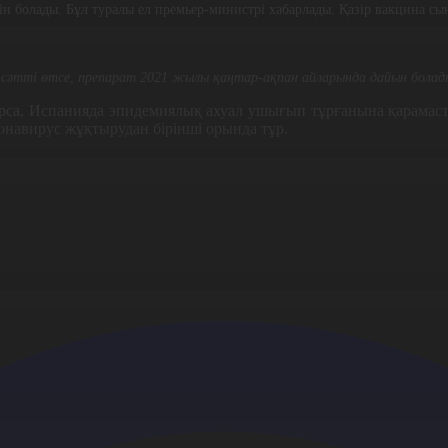
н болады. Бұл туралы ел премьер-министрі хабарлады. Қазір вакцина сын
әтті өтсе, препарат 2021 жылы қаңтар-ақпан айларында дайын болады
са, Испанияда эпидемиялық ахуал ушығып тұрғанына қарамастан
онавирус жұқтырудан бірінші орында тұр.