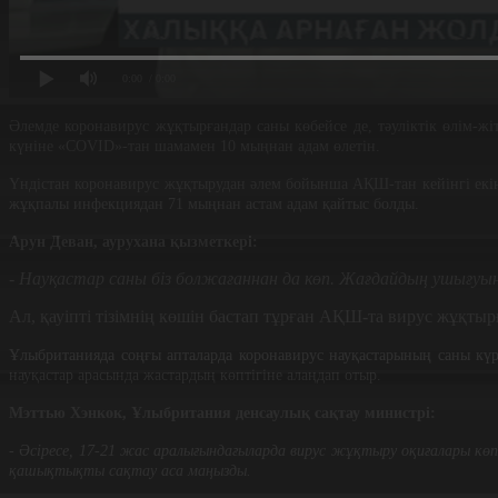
0:00
/ 0:00
Әлемде коронавирус жұқтырғандар саны көбейсе де, тәуліктік өлім-жі
күніне «COVID»-тан шамамен 10 мыңнан адам өлетін.
Үндістан коронавирус жұқтырудан әлем бойынша АҚШ-тан кейінгі екі
жұқпалы инфекциядан 71 мыңнан астам адам қайтыс болды.
Арун Деван, аурухана қызметкері:
- Науқастар саны біз болжағаннан да көп. Жағдайдың ушығуы
Ал, қауіпті тізімнің көшін бастап тұрған АҚШ-та вирус жұқты
Ұлыбританияда соңғы апталарда коронавирус науқастарының саны күрт
науқастар арасында жастардың көптігіне алаңдап отыр.
Мэттью Хэнкок, Ұлыбритания денсаулық сақтау министрі:
- Әсіресе, 17-21 жас аралығындағыларда вирус жұқтыру оқиғалары кө
қашықтықты сақтау аса маңызды.