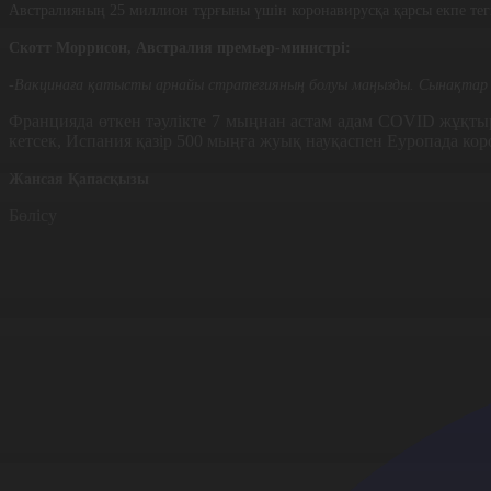
Австралияның 25 миллион тұрғыны үшін коронавирусқа қарсы екпе тегі
Скотт Моррисон, Австралия премьер-министрі:
-Вакцинаға қатысты арнайы стратегияның болуы маңызды. Сынақтар с
Францияда өткен тәулікте 7 мыңнан астам адам COVID жұқтыр
кетсек, Испания қазір 500 мыңға жуық науқаспен Еуропада кор
Жансая Қапасқызы
Бөлісу