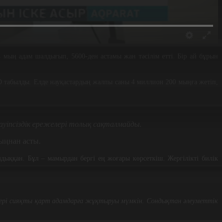
4 мың адам шалдығып, 5600-ден астамы жан тәсілім етті. Бір ай бұрын
 табылды. Елде науқастардың жалпы саны 4 миллион 200 мыңға жетіп,
уіпсіздік ережелері толық сақталмайды.
мыңнан асты.
дыққан. Бұл – мамырдан бергі ең жоғары көрсеткіш. Жергілікті билік
желері сияқты қарт адамдарға жұқтыруы мүмкін. Сондықтан әлеуметтік