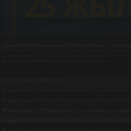
Қазақстан Республикасының Ұлттық мейрамы - Тәуелсіздік
25 жыл бұрын
(1991) Қазақстан Республикасының Президенті 
Қазақстанның Мемлекеттік тәуелсіздігі жарияланды.
ЕСТЕ ҚАЛАР ОҚИҒАЛАР
25 жыл
бұрын (1991) «ҚазАқпарат» (ҚазТАГ) алғашқы болып әл
22 жыл
бұрын (1994) Ақын Мұхтар Шахановқа «Қырғыз Респуб
19 жыл
бұрын (1997) Қазақстанның Ұлттық банкі ұлы жазушы 
12 жыл
бұрын (2004) Семейде қазақтың хас батыры Қаракерей
16 жыл
бұрын (2000) Алматыда Абылай ханға ескерткіш ашылды