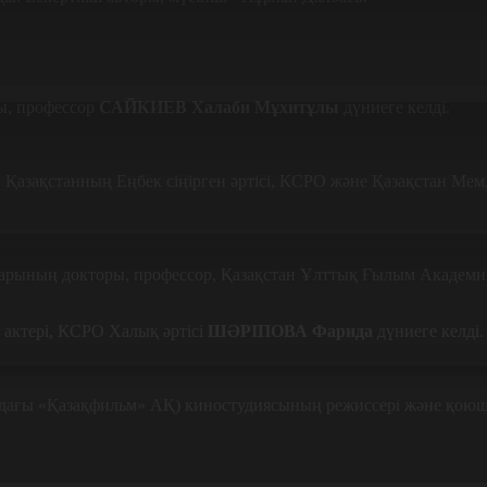
ы, профессор
САЙКИЕВ Халаби Мұхитұлы
дүниеге келді.
, Қазақстанның Еңбек сіңірген әртісі, КСРО және Қазақстан Ме
рының докторы, профессор, Қазақстан Ұлттық Ғылым Академия
о актері, КСРО Халық әртісі
ШӘРІПОВА Фарида
дүниеге келді.
ындағы «Қазақфильм» АҚ) киностудиясының режиссері және қою