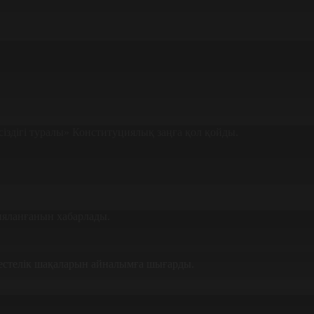
іздігі туралы» Конституциялық заңға қол қойды.
ияланғанын хабарлады.
 естелік шақаларын айналымға шығарды.