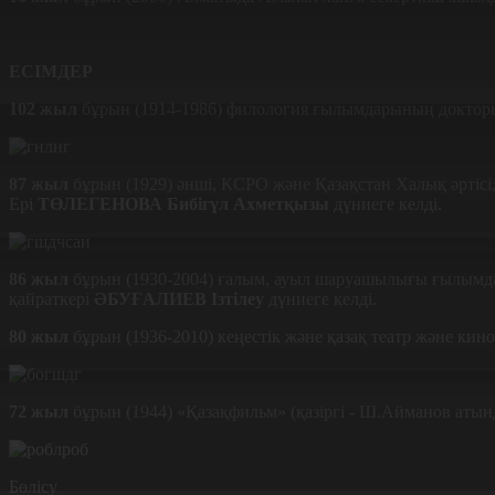
ЕСІМДЕР
102 жыл
бұрын (1914-1986) филология ғылымдарының доктор
87 жыл
бұрын (1929) әнші, КСРО және Қазақстан Халық әртісі
Ері
ТӨЛЕГЕНОВА Бибігүл Ахметқызы
дүниеге келді.
86 жыл
бұрын (1930-2004) ғалым, ауыл шаруашылығы ғылымда
қайраткері
ӘБУҒАЛИЕВ Ізтілеу
дүниеге келді.
80 жыл
бұрын (1936-2010) кеңестік және қазақ театр және кин
72 жыл
бұрын (1944) «Қазақфильм» (қазіргі - Ш.Айманов ат
Бөлісу