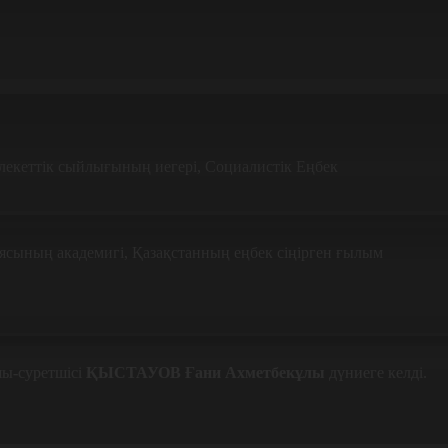
млекеттік сыйлығының иегері, Социалистік Еңбек
сының академигі, Қазақстанның еңбек сіңірген ғылым
шы-суретшісі
ҚЫСТАУОВ Ғани Ахметбекұлы
дүниеге келді.