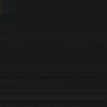
 күні
Н.Ә.Назарбаев «Қазақстан Республикасының Мемлекеттік тәуелс
емге Қазақстан Республикасының мемлекеттік тәуелсіздігі жар
ликасының ел ақыны» атағы берілді.
М.Әуезовтің 100 жылдығына арналған құны 20 теңгелік металл
 Қабанбайға ескерткіш тұрғызылып, салтанатты түрде ашылды.
. Ескерткіш авторы, мүсінші - Нұрлан Далбаев.