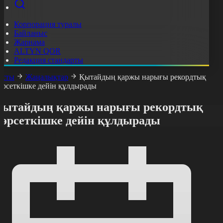
Корпорация туралы
Байланыс
Жарнама
ALTYN QOR
Редакция стандарты
асты
Жаңалықтар
Қытайдың қаржы нарығы рекордтық
өрсеткішке дейін құлдырады
Қытайдың қаржы нарығы рекордтық
көрсеткішке дейін құлдырады