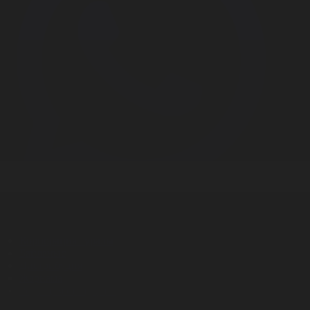
Корпорация туралы
Байланыс
Дистрибуция
Жарнама
Редакция стандарты