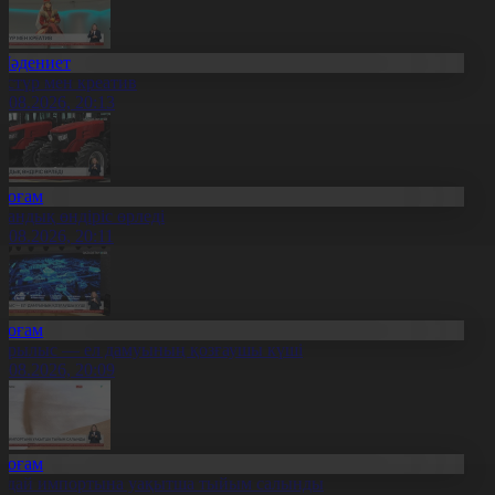
Мәдениет
әстүр мен креатив
8.08.2026, 20:13
Қоғам
тандық өндіріс өрледі
8.08.2026, 20:11
Қоғам
ұрылыс — ел дамуының қозғаушы күші
8.08.2026, 20:09
Қоғам
идай импортына уақытша тыйым салынды