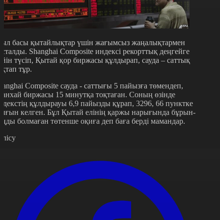
ыл басы қытайлықтар үшін жағымсыз жаңалықтармен
асталды. Shanghai Composite индексі рекорттық деңгейге
ейін түсіп, Қытай қор биржасы құлдырап, сауда – саттық
оқтап тұр.
hanghai Composite сауда - саттығы 5 пайызға төмендеп,
анхай биржасы 15 минутқа тоқтаған. Соның өзінде
ндекстің құлдырауы 6,9 пайызды құрап, 3296, 66 пунктке
ығын келген. Бұл Қытай елінің қаржы нарығында бұрын-
оңды болмаған төтенше оқиға деп баға берді мамандар.
өлісу