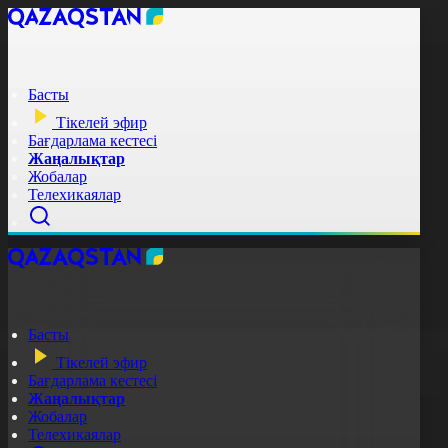
Басты
Тікелей эфир
Бағдарлама кестесі
Жаңалықтар
Жобалар
Телехикаялар
Басты
Тікелей эфир
Бағдарлама кестесі
Жаңалықтар
Жобалар
Телехикаялар