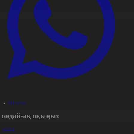
#Портал
Сондай-ақ оқыңыз
арлығы