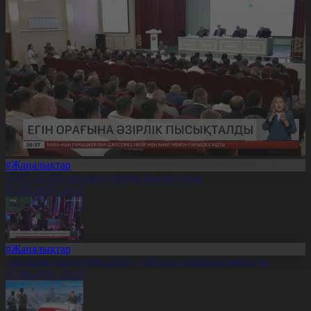
#Жаңалықтар
СҚО-да егін орағына әзірлік пысықталды
07.08.2026, 20:17
#Жаңалықтар
«Болашақ ойындары-2026»: 180 млн қаралым жиналды
07.08.2026, 20:15