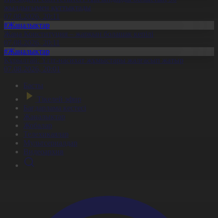
жылдығымен құттықтады
07.08.2026, 20:11
#Жаңалықтар
Жаңа Конституция – жарқын болашақ кепілі
07.08.2026, 20:11
#Жаңалықтар
Құрылтай: Үгіт-насихат жұмыстары жалғасып жатыр
07.08.2026, 20:01
Басты
Тікелей эфир
Бағдарлама кестесі
Жаңалықтар
Жобалар
Телехикаялар
Мультсериалдар
Видеоархив