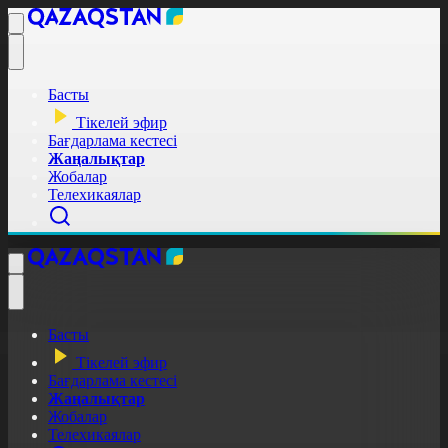
Басты
Тікелей эфир
Бағдарлама кестесі
Жаңалықтар
Жобалар
Телехикаялар
Басты
Тікелей эфир
Бағдарлама кестесі
Жаңалықтар
Жобалар
Телехикаялар