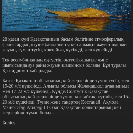
28 қазан күні Қазақстанның басым бөлігінде атмосфералық
фронттардың өтуіне байланысты кей аймақта жауын-шашын
жауып, тұман түсіп, көктайғақ күтіледі, жел күшейеді.
Тек республиканың оңтүстік, оңтүстік-шығыс және
шығысында ауа райы жауын-шашынсыз болады. Бұл туралы
Қазгидромет хабарлады.
Батыс Қазақстан облысының кей жерлерінде тұман түсіп, жел
15-20 м/с күшейеді. Алматы облысы Жалаңашкөл ауданыныда
жел 17-22 м/с күшейеді. Күндіз Солтүстік Қазақстан
облысының кей жерлерінде тұман, көктайғақ, күтіліп, жел 15-
20 м/с күшейеді. Түнде және таңертең Қостанай, Ақмола,
Маңғыстау, Атырау, Шығыс Қазақстан облыстарының кей
жерлерінде тұман болады.
Бөлісу