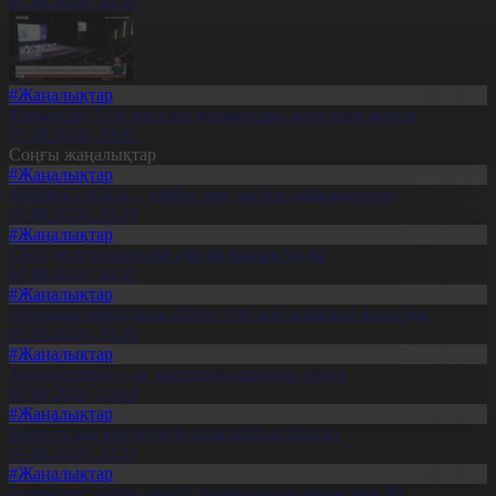
07.08.2026, 20:11
#Жаңалықтар
Құрылтай: Үгіт-насихат жұмыстары жалғасып жатыр
07.08.2026, 20:01
Соңғы жаңалықтар
#Жаңалықтар
Мерейлі отбасы – тәрбие мен дәстүр сабақтастығы
07.08.2026, 20:19
#Жаңалықтар
СҚО-да егін орағына әзірлік пысықталды
07.08.2026, 20:17
#Жаңалықтар
«Болашақ ойындары-2026»: 180 млн қаралым жиналды
07.08.2026, 20:15
#Жаңалықтар
Ақкерегешың – ақ жартасқа қашалған тарих
07.08.2026, 20:14
#Жаңалықтар
Биыл тұзды көлдерде 6 адам қайтыс болған
07.08.2026, 20:13
#Жаңалықтар
Президент солтүстіктегі тұрғындарды облыстың 90