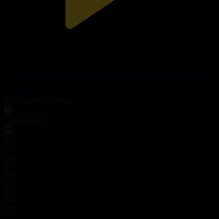
Prime Era. Айғаным Балташева - әлем мойындаған жас биолог
Prime Era
18.07.2026, 12:25
Бейнелер мұрағаты
ШІЛДЕ 2026
Дс
Сс
Ср
Бс
Жм
Сн
Жк
29
30
1
2
3
4
5