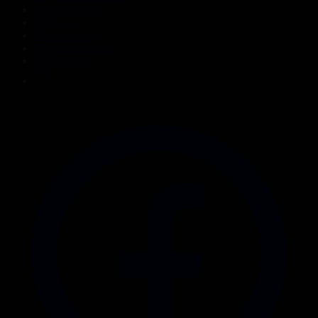
Жаңалықтар
Жобалар
Телехикаялар
Мультсериалдар
Видеоархив