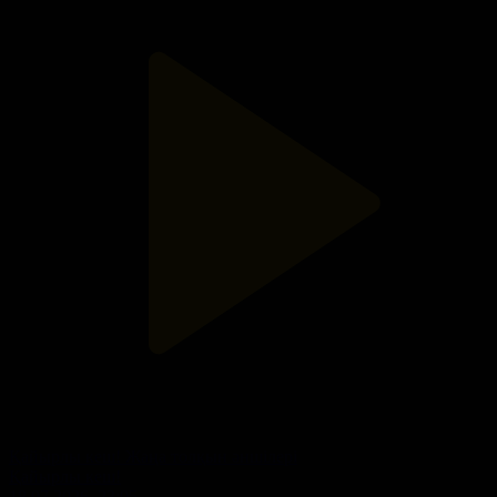
Қайырлы кеш! Жаңа толқын әншілері
Қайырлы кеш!
18.07.2026, 23:05