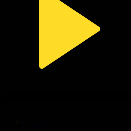
309-бөлім
Сезім мен серт
01.08.2026, 20:00
Басты
Тікелей эфир
Бағдарлама кестесі