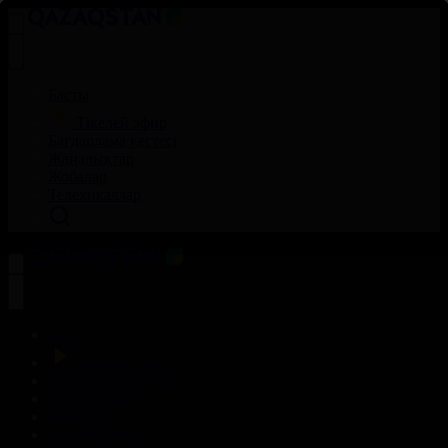
Басты
Тікелей эфир
Бағдарлама кестесі
Жаңалықтар
Жобалар
Телехикаялар
Басты
Тікелей эфир
Бағдарлама кестесі
Жаңалықтар
Жобалар
Телехикаялар