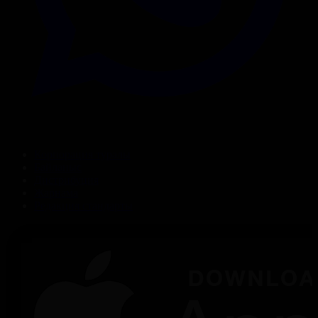
Корпорация туралы
Байланыс
Дистрибуция
Жарнама
Редакция стандарты