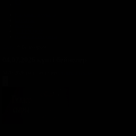
Корпорация туралы
Байланыс
Жарнама
ALTYN QOR
Редакция стандарты
Басты
Видеоархив
04.07.2026 күнгі бейнелер
04.07.2026 күнгі бейнелер
Фильтрді тазалау