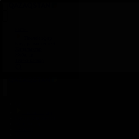
Басты
Тікелей эфир
Бағдарлама кестесі
Жаңалықтар
Жобалар
Телехикаялар
Басты
Тікелей эфир
Бағдарлама кестесі
Жаңалықтар
Жобалар
Телехикаялар